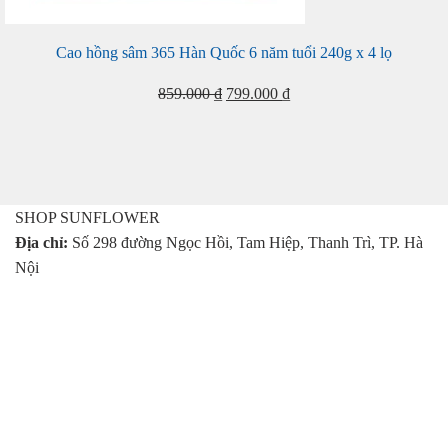
Cao hồng sâm 365 Hàn Quốc 6 năm tuổi 240g x 4 lọ
Giá
Giá
859.000
₫
799.000
₫
gốc
hiện
là:
tại
859.000 ₫.
là:
799.000 ₫.
SHOP SUNFLOWER
Địa chỉ:
Số 298 đường Ngọc Hồi, Tam Hiệp, Thanh Trì, TP. Hà
Nội