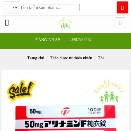
Tìm
kiếm:
Bỏ
qua
nội
dung
0987988187
ĐĂNG NHẬP
Trang chủ
/
Thảo dược từ thiên nhiên
/
Tỏi