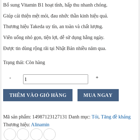
Bổ sung Vitamin B1 hoạt tính, hấp thu nhanh chóng.
Giúp cải thiện mệt mỏi, đau nhức thần kinh hiệu quả.
Thương hiệu Takeda uy tín, an toàn và chất lượng.
Viên uống nhỏ gọn, tiện lợi, dễ sử dụng hằng ngày.
Được tin dùng rộng rãi tại Nhật Bản nhiều năm qua.
Trạng thái: Còn hàng
Viên
THÊM VÀO GIỎ HÀNG
MUA NGAY
uống
tỏi
Alinamin
Mã sản phẩm:
14987123127131
Danh mục:
Tỏi
,
Tăng đề kháng
F50
Thương hiệu:
Alinamin
100
viên