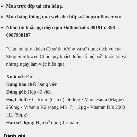
Mua trực tiếp tại cửa hàng.
Mua hàng thông qua website: https://shopsunflower.vn/
Nhắn tin hoặc gọi điện qua Hotline/zalo: 0919155398 –
0987988187
“Cảm ơn quý khách đã sử tin tưởng và sử dụng dịch vụ của
Shop Sunflower. Chúc quý khách luôn có một sức khỏe tốt và
những ngày làm việc hiệu quả
Xuất xứ:
Đức
Dạng bào chế:
Dạng viên
Đóng gói:
Hộp 40 viên
Hoạt chất:
• Calcium (Canxi): 500mg • Magnesium (Magie):
250mg • Vitamin K2 (dạng MK-7): 12µg • Vitamin D3: 2000
I.E. (50µg)
Hạn sử dụng:
Hạn sử dụng 1-2 năm
Đánh giá