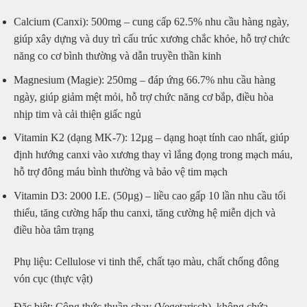
Calcium (Canxi): 500mg – cung cấp 62.5% nhu cầu hàng ngày,
giúp xây dựng và duy trì cấu trúc xương chắc khỏe, hỗ trợ chức
năng co cơ bình thường và dẫn truyền thần kinh
Magnesium (Magie): 250mg – đáp ứng 66.7% nhu cầu hàng
ngày, giúp giảm mệt mỏi, hỗ trợ chức năng cơ bắp, điều hòa
nhịp tim và cải thiện giấc ngủ
Vitamin K2 (dạng MK-7): 12µg – dạng hoạt tính cao nhất, giúp
định hướng canxi vào xương thay vì lắng đọng trong mạch máu,
hỗ trợ đông máu bình thường và bảo vệ tim mạch
Vitamin D3: 2000 I.E. (50µg) – liều cao gấp 10 lần nhu cầu tối
thiểu, tăng cường hấp thu canxi, tăng cường hệ miễn dịch và
điều hòa tâm trạng
Phụ liệu: Cellulose vi tinh thể, chất tạo màu, chất chống đông
vón cục (thực vật)
Đặc biệt: Công thức thuần chay (Vegetarisch), không chứa