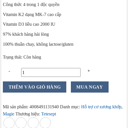
Công thức 4 trong 1 độc quyền
là:
tại
350.000 ₫.
là:
Vitamin K2 dạng MK-7 cao cấp
296.000 ₫.
Vitamin D3 liều cao 2000 IU
97% khách hàng hài lòng
100% thuần chay, không lactose/gluten
Trạng thái: Còn hàng
Viên
THÊM VÀO GIỎ HÀNG
MUA NGAY
uống
Tetesept
Magnesium
Mã sản phẩm:
4008491131940
Danh mục:
Hỗ trợ cơ xương khớp
,
Calcium
Magie
Thương hiệu:
Tetesept
500
+