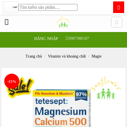
Tìm
kiếm:
Bỏ
qua
nội
dung
0987988187
ĐĂNG NHẬP
Trang chủ
/
Vitamin và khoáng chất
/
Magie
-15%