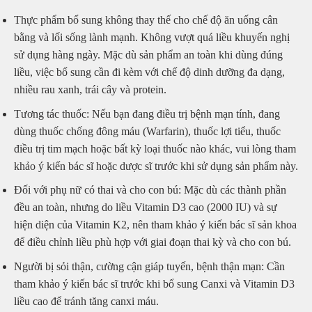
Thực phẩm bổ sung không thay thế cho chế độ ăn uống cân
bằng và lối sống lành mạnh. Không vượt quá liều khuyến nghị
sử dụng hàng ngày. Mặc dù sản phẩm an toàn khi dùng đúng
liều, việc bổ sung cần đi kèm với chế độ dinh dưỡng đa dạng,
nhiều rau xanh, trái cây và protein.
Tương tác thuốc: Nếu bạn đang điều trị bệnh mạn tính, đang
dùng thuốc chống đông máu (Warfarin), thuốc lợi tiểu, thuốc
điều trị tim mạch hoặc bất kỳ loại thuốc nào khác, vui lòng tham
khảo ý kiến bác sĩ hoặc dược sĩ trước khi sử dụng sản phẩm này.
Đối với phụ nữ có thai và cho con bú: Mặc dù các thành phần
đều an toàn, nhưng do liều Vitamin D3 cao (2000 IU) và sự
hiện diện của Vitamin K2, nên tham khảo ý kiến bác sĩ sản khoa
để điều chỉnh liều phù hợp với giai đoạn thai kỳ và cho con bú.
Người bị sỏi thận, cường cận giáp tuyến, bệnh thận mạn: Cần
tham khảo ý kiến bác sĩ trước khi bổ sung Canxi và Vitamin D3
liều cao để tránh tăng canxi máu.