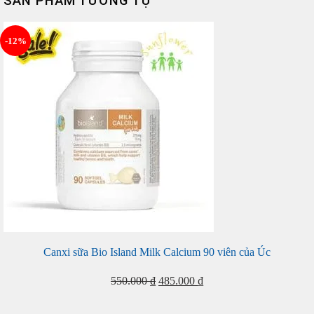
SẢN PHẨM TƯƠNG TỰ
-12%
Canxi sữa Bio Island Milk Calcium 90 viên của Úc
Giá
Giá
550.000
₫
485.000
₫
gốc
hiện