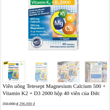
Viên uống Tetesept Magnesium Calcium 500 +
Vitamin K2 + D3 2000 hộp 40 viên của Đức
Giá
Giá
350.000
₫
296.000
₫
gốc
hiện