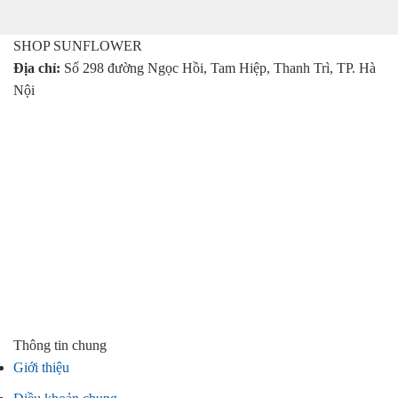
là:
tại
550.000 ₫.
là:
485.000 ₫.
SHOP SUNFLOWER
Địa chỉ:
Số 298 đường Ngọc Hồi, Tam Hiệp, Thanh Trì, TP. Hà
Nội
Thông tin chung
Giới thiệu