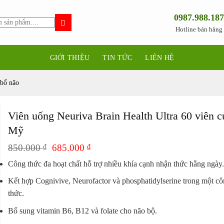
0987.988.187
Hotline bán hàng
GIỚI THIỆU
TIN TỨC
LIÊN HỆ
bổ não
Viên uống Neuriva Brain Health Ultra 60 viên c
Mỹ
Giá
Giá
850.000
₫
685.000
₫
gốc
hiện
Công thức đa hoạt chất hỗ trợ nhiều khía cạnh nhận thức hằng ngày
là:
tại
850.000 ₫.
là:
Kết hợp Cognivive, Neurofactor và phosphatidylserine trong một c
685.000 ₫.
thức.
Bổ sung vitamin B6, B12 và folate cho não bộ.