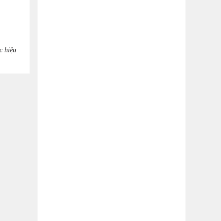
c hiệu
-6%