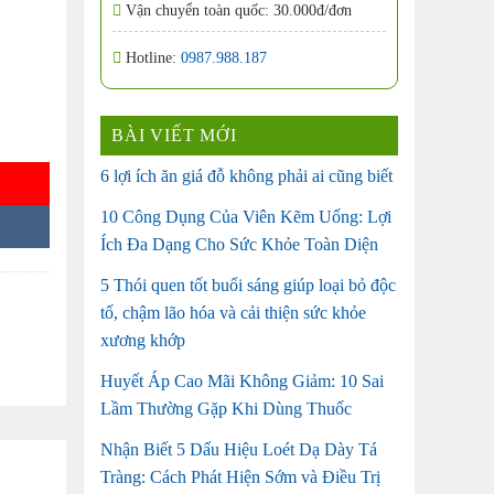
Vận chuyển toàn quốc: 30.000đ/đơn
Hotline:
0987.988.187
BÀI VIẾT MỚI
6 lợi ích ăn giá đỗ không phải ai cũng biết
10 Công Dụng Của Viên Kẽm Uống: Lợi
Ích Đa Dạng Cho Sức Khỏe Toàn Diện
5 Thói quen tốt buổi sáng giúp loại bỏ độc
tố, chậm lão hóa và cải thiện sức khỏe
xương khớp
Huyết Áp Cao Mãi Không Giảm: 10 Sai
Lầm Thường Gặp Khi Dùng Thuốc
Nhận Biết 5 Dấu Hiệu Loét Dạ Dày Tá
Tràng: Cách Phát Hiện Sớm và Điều Trị