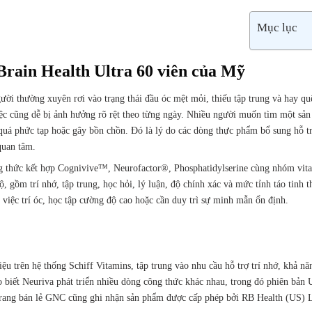
Mục lục
Brain Health Ultra 60 viên của Mỹ
ười thường xuyên rơi vào trạng thái đầu óc mệt mỏi, thiếu tập trung và hay qu
việc cũng dễ bị ảnh hưởng rõ rệt theo từng ngày. Nhiều người muốn tìm một sả
c quá phức tạp hoặc gây bồn chồn. Đó là lý do các dòng thực phẩm bổ sung hỗ tr
quan tâm.
g thức kết hợp Cognivive™, Neurofactor®, Phosphatidylserine cùng nhóm vit
, gồm trí nhớ, tập trung, học hỏi, lý luận, độ chính xác và mức tỉnh táo tinh 
việc trí óc, học tập cường độ cao hoặc cần duy trì sự minh mẫn ổn định.
ệu trên hệ thống Schiff Vitamins, tập trung vào nhu cầu hỗ trợ trí nhớ, khả nă
o biết Neuriva phát triển nhiều dòng công thức khác nhau, trong đó phiên bản 
n trang bán lẻ GNC cũng ghi nhận sản phẩm được cấp phép bởi RB Health (US)