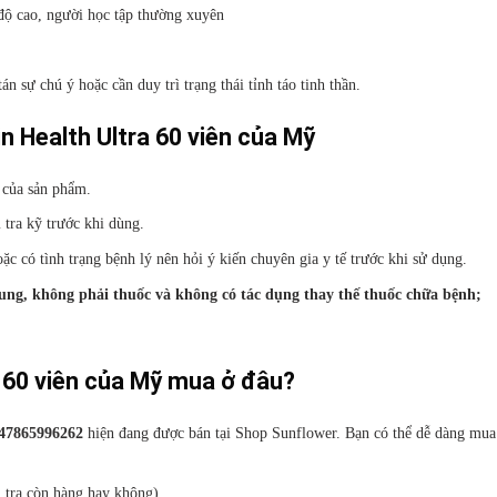
độ cao, người học tập thường xuyên
 sự chú ý hoặc cần duy trì trạng thái tỉnh táo tinh thần.
n Health Ultra 60 viên của Mỹ
 của sản phẩm.
tra kỹ trước khi dùng.
c có tình trạng bệnh lý nên hỏi ý kiến chuyên gia y tế trước khi sử dụng.
sung, không phải thuốc và không có tác dụng thay thế thuốc chữa bệnh;
a 60 viên của Mỹ mua ở đâu?
647865996262
hiện đang được bán tại Shop Sunflower. Bạn có thể dễ dàng mua
m tra còn hàng hay không).