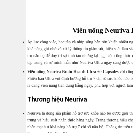
Viên uống Neuriva 
Áp lực công việc, học tập và nhịp sống bận rộn khiến nhiều ng
khả năng ghi nhớ và xử lý thông tin giảm sút, hiệu suất làm 
trợ não bộ để duy trì sự tỉnh táo nhưng lại ngại các công thứ
tập trung và sự minh mẫn như Neuriva Ultra ngày càng được 
Viên uống Neuriva Brain Health Ultra 60 Capsules
với côn
Phiên bản Ultra với định hướng hỗ trợ 7 chỉ số sức khỏe não bộ
là dạng viên nang tiện dùng hằng ngày, phù hợp với người làm 
Thương hiệu Neuriva
Neuriva là dòng sản phẩm hỗ trợ sức khỏe não bộ được giới thi
trung và hiệu suất nhận thức hằng ngày. Trang thương hiệu ch
nhấn mạnh ở khả năng hỗ trợ 7 chỉ số não bộ. Thông tin trê