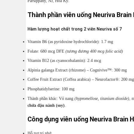
Parsippany, NJ, Hoa Kỳ.
Thành phần viên uống Neuriva Brain 
Hàm lượng hoạt chất trong 2 viên Neuriva số 7
Vitamin B6 (as pyridoxine hydrochloride): 1.7 mg
Folate: 680 mcg DFE
(tương đương 400 mcg folic acid)
Vitamin B12 (as cyanocobalamin): 2.4 mcg
Alpinia galanga Extract (rhizome) – Cognivive™: 300 mg
Coffee Fruit Extract (Coffea arabica) – Neurofactor®: 200 mg
Phosphatidylserine: 100 mg
Thành phần khác: Vỏ nang
(hypromellose, titanium dioxide)
, 
chứa đậu nành (soy)
.
Công dụng viên uống Neuriva Brain H
Hỗ trợ trí nhớ.