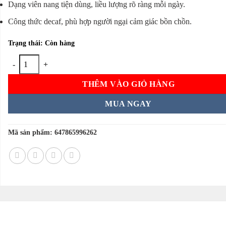
Dạng viên nang tiện dùng, liều lượng rõ ràng mỗi ngày.
Công thức decaf, phù hợp người ngại cảm giác bồn chồn.
Trạng thái: Còn hàng
Viên uống Neuriva Brain Health Ultra 60 viên của Mỹ số lượng
THÊM VÀO GIỎ HÀNG
MUA NGAY
Mã sản phẩm:
647865996262