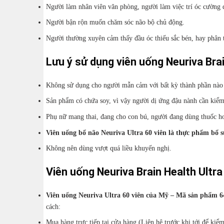
Người làm nhân viên văn phòng, người làm việc trí óc cường 
Người bận rộn muốn chăm sóc não bộ chủ động.
Người thường xuyên cảm thấy đầu óc thiếu sắc bén, hay phân tán
Lưu ý sử dụng viên uống Neuriva Brai
Không sử dụng cho người mẫn cảm với bất kỳ thành phần nào
Sản phẩm có chứa soy, vì vậy người dị ứng đậu nành cần kiểm 
Phụ nữ mang thai, đang cho con bú, người đang dùng thuốc hoặ
Viên uống bổ não Neuriva Ultra 60 viên là thực phẩm bổ 
Không nên dùng vượt quá liều khuyến nghị.
Viên uống Neuriva Brain Health Ultr
Viên uống Neuriva Ultra 60 viên của Mỹ – Mã sản phẩm 
cách:
Mua hàng trực tiếp tại cửa hàng (Liên hệ trước khi tới để kiể