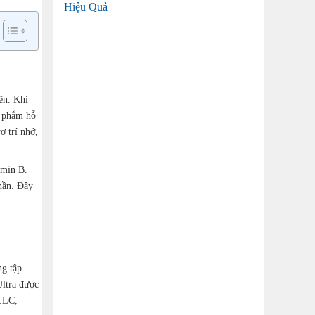
Hiệu Quả
ên. Khi
n phẩm hỗ
ợ trí nhớ,
amin B.
thần. Đây
ng tập
Ultra được
 LLC,