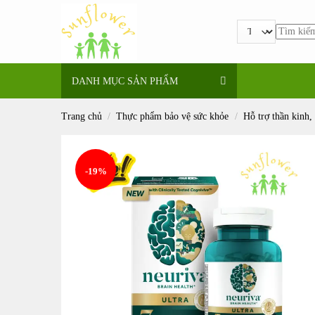
Bỏ
qua
Tìm
nội
kiếm:
dung
DANH MỤC SẢN PHẨM
Trang chủ
/
Thực phẩm bảo vệ sức khỏe
/
Hỗ trợ thần kinh, 
-19%