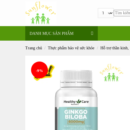
Bỏ
qua
Tìm
nội
kiếm:
dung
DANH MỤC SẢN PHẨM
Trang chủ
/
Thực phẩm bảo vệ sức khỏe
/
Hỗ trợ thần kinh, 
-9%