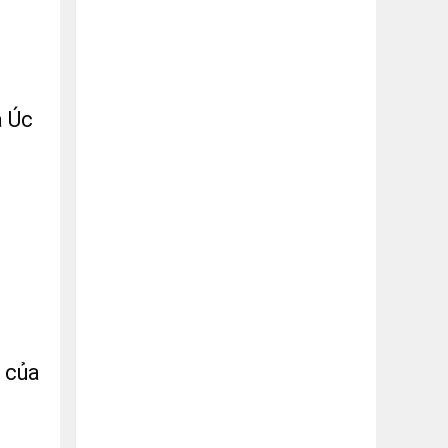
a Úc
n của