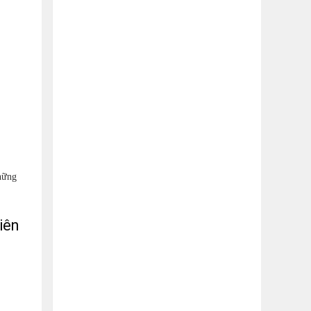
những
iên