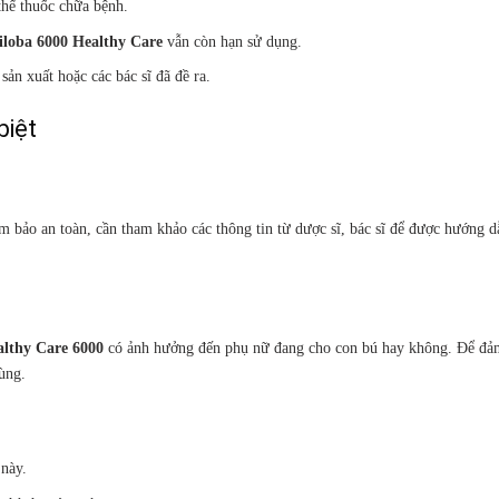
thế thuốc chữa bệnh.
iloba 6000 Healthy Care
vẫn còn hạn sử dụng.
ản xuất hoặc các bác sĩ đã đề ra.
biệt
ảm bảo an toàn, cần tham khảo các thông tin từ dược sĩ, bác sĩ để được hướng 
lthy Care 6000
có ảnh hưởng đến phụ nữ đang cho con bú hay không. Để đả
ùng.
này.