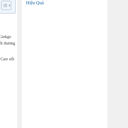
Hiệu Quả
(Ginkgo
ởi thương
 Care nổi