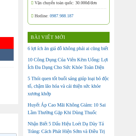
Vận chuyển toàn quốc: 30.000đ/đơn
Hotline:
0987.988.187
g
BÀI VIẾT MỚI
6 lợi ích ăn giá đỗ không phải ai cũng biết
10 Công Dụng Của Viên Kẽm Uống: Lợi
Ích Đa Dạng Cho Sức Khỏe Toàn Diện
5 Thói quen tốt buổi sáng giúp loại bỏ độc
tố, chậm lão hóa và cải thiện sức khỏe
xương khớp
Huyết Áp Cao Mãi Không Giảm: 10 Sai
Lầm Thường Gặp Khi Dùng Thuốc
Nhận Biết 5 Dấu Hiệu Loét Dạ Dày Tá
Tràng: Cách Phát Hiện Sớm và Điều Trị