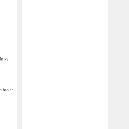
dẫn kỹ
m bảo an