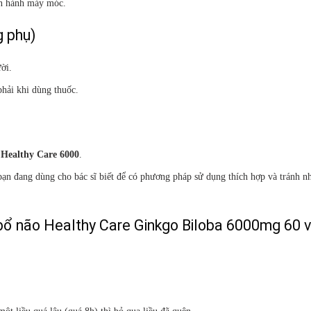
ận hành máy móc.
 phụ)
ười.
hải khi dùng thuốc.
 Healthy Care 6000
.
bạn đang dùng cho bác sĩ biết để có phương pháp sử dụng thích hợp và tránh 
ng bổ não Healthy Care Ginkgo Biloba 6000mg 60 v
ột liều quá lâu (quá 8h) thì bỏ qua liều đã quên.