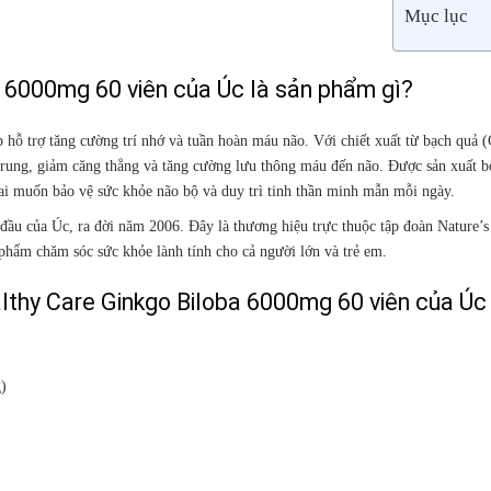
Mục lục
a 6000mg 60 viên của Úc là sản phẩm gì?
p hỗ trợ tăng cường trí nhớ và tuần hoàn máu não. Với chiết xuất từ bạch quả 
 trung, giảm căng thẳng và tăng cường lưu thông máu đến não. Được sản xuất b
 ai muốn bảo vệ sức khỏe não bộ và duy trì tinh thần minh mẫn mỗi ngày.
đầu của Úc, ra đời năm 2006. Đây là thương hiệu trực thuộc tập đoàn Nature’s
 phẩm chăm sóc sức khỏe lành tính cho cả người lớn và trẻ em.
lthy Care Ginkgo Biloba 6000mg 60 viên của Úc
)