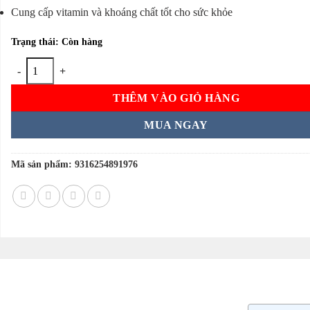
Cung cấp vitamin và khoáng chất tốt cho sức khỏe
Trạng thái: Còn hàng
Viên uống Healthy Care Ginkgo Biloba 6000mg 60 viên của Úc số lượn
THÊM VÀO GIỎ HÀNG
MUA NGAY
Mã sản phẩm:
9316254891976