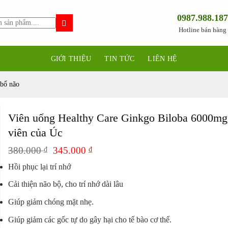
0987.988.187
Hotline bán hàng
GIỚI THIỆU
TIN TỨC
LIÊN HỆ
bổ não
Viên uống Healthy Care Ginkgo Biloba 6000mg
viên của Úc
Giá
Giá
380.000
₫
345.000
₫
gốc
hiện
Hồi phục lại trí nhớ
là:
tại
380.000 ₫.
là:
Cải thiện não bộ, cho trí nhớ dài lâu
345.000 ₫.
Giúp giảm chóng mặt nhẹ.
Giúp giảm các gốc tự do gây hại cho tế bào cơ thể.