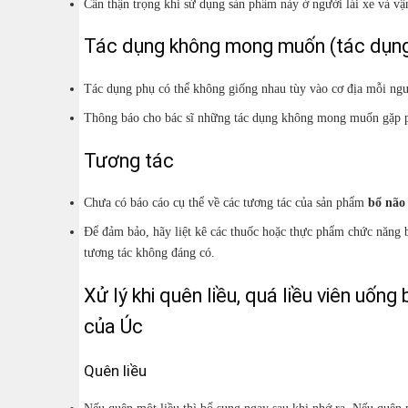
Cần thận trọng khi sử dụng sản phẩm này ở người lái xe và v
Tác dụng không mong muốn (tác dụng
Tác dụng phụ có thể không giống nhau tùy vào cơ địa mỗi ng
Thông báo cho bác sĩ những tác dụng không mong muốn gặp p
Tương tác
Chưa có báo cáo cụ thể về các tương tác của sản phẩm
bổ não
Để đảm bảo, hãy liệt kê các thuốc hoặc thực phẩm chức năng 
tương tác không đáng có.
Xử lý khi quên liều, quá liều viên uố
của Úc
Quên liều
Nếu quên một liều thì bổ sung ngay sau khi nhớ ra. Nếu quên m