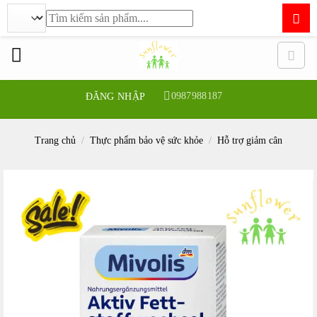
Tìm
kiếm:
Bỏ
qua
nội
dung
0987988187
ĐĂNG NHẬP
Trang chủ
/
Thực phẩm bảo vệ sức khỏe
/
Hỗ trợ giảm cân