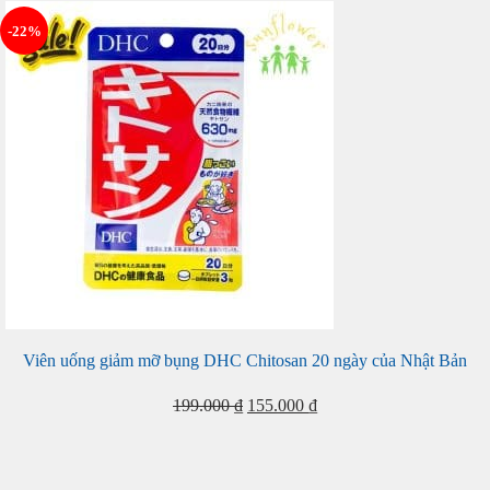
-22%
Viên uống giảm mỡ bụng DHC Chitosan 20 ngày của Nhật Bản
Giá
Giá
199.000
₫
155.000
₫
gốc
hiện
là:
tại
199.000 ₫.
là: