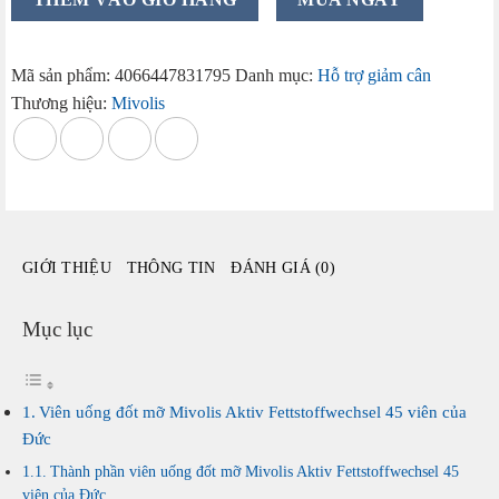
uống
đốt
mỡ
Mã sản phẩm:
4066447831795
Danh mục:
Hỗ trợ giảm cân
Mivolis
Thương hiệu:
Mivolis
Aktiv
Fettstoffwechsel
45
viên
của
Đức
GIỚI THIỆU
THÔNG TIN
ĐÁNH GIÁ (0)
số
lượng
Mục lục
Viên uống đốt mỡ Mivolis Aktiv Fettstoffwechsel 45 viên của
Đức
Thành phần viên uống đốt mỡ Mivolis Aktiv Fettstoffwechsel 45
viên của Đức