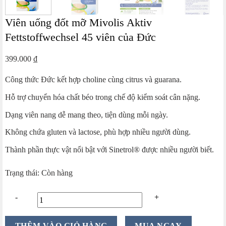
Viên uống đốt mỡ Mivolis Aktiv
Fettstoffwechsel 45 viên của Đức
399.000
₫
Công thức Đức kết hợp choline cùng citrus và guarana.
Hỗ trợ chuyển hóa chất béo trong chế độ kiểm soát cân nặng.
Dạng viên nang dễ mang theo, tiện dùng mỗi ngày.
Không chứa gluten và lactose, phù hợp nhiều người dùng.
Thành phần thực vật nổi bật với Sinetrol® được nhiều người biết.
Trạng thái: Còn hàng
Viên
THÊM VÀO GIỎ HÀNG
MUA NGAY