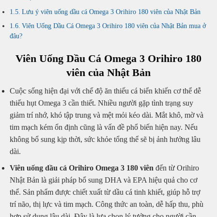
Lưu ý viên uống dầu cá Omega 3 Orihiro 180 viên của Nhật Bản
Viên Uống Dầu Cá Omega 3 Orihiro 180 viên của Nhật Bản mua ở
đâu?
Viên Uống Dầu Cá Omega 3 Orihiro 180
viên của Nhật Bản
Cuộc sống hiện đại với chế độ ăn thiếu cá biển khiến cơ thể dễ
thiếu hụt Omega 3 cần thiết. Nhiều người gặp tình trạng suy
giảm trí nhớ, khó tập trung và mệt mỏi kéo dài. Mắt khô, mờ và
tim mạch kém ổn định cũng là vấn đề phổ biến hiện nay. Nếu
không bổ sung kịp thời, sức khỏe tổng thể sẽ bị ảnh hưởng lâu
dài.
Viên uống dầu cá Orihiro Omega 3 180 viên
đến từ
Orihiro
Nhật Bản là giải pháp bổ sung DHA và EPA hiệu quả cho cơ
thể. Sản phẩm được chiết xuất từ dầu cá tinh khiết, giúp hỗ trợ
trí não, thị lực và tim mạch. Công thức an toàn, dễ hấp thu, phù
hợp sử dụng lâu dài. Đây là lựa chọn lý tưởng cho người cần