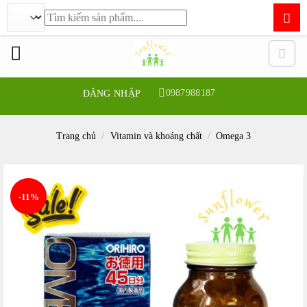
Tìm
kiếm:
Bỏ
qua
nội
dung
0987988187
ĐĂNG NHẬP
Trang chủ
/
Vitamin và khoáng chất
/
Omega 3
-11%