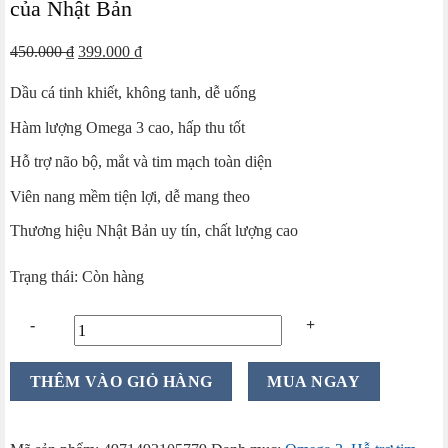
của Nhật Bản
Giá
Giá
450.000
₫
399.000
₫
gốc
hiện
Dầu cá tinh khiết, không tanh, dễ uống
là:
tại
450.000 ₫.
là:
Hàm lượng Omega 3 cao, hấp thu tốt
399.000 ₫.
Hỗ trợ não bộ, mắt và tim mạch toàn diện
Viên nang mềm tiện lợi, dễ mang theo
Thương hiệu Nhật Bản uy tín, chất lượng cao
Trạng thái: Còn hàng
Viên
THÊM VÀO GIỎ HÀNG
MUA NGAY
Uống
Dầu
Cá