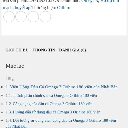
Mã sản phẩm:
4971493105779
Danh mục:
Omega 3
,
Hỗ trợ tim
Omega
mạch, huyết áp
Thương hiệu:
Orihiro
3
Orihiro
180
viên
của
Nhật
GIỚI THIỆU
THÔNG TIN
ĐÁNH GIÁ (0)
Bản
số
lượng
Mục lục
Viên Uống Dầu Cá Omega 3 Orihiro 180 viên của Nhật Bản
Thành phần chính sầu cá Omega 3 Orihiro 180 viên
Công dụng của dầu cá Omega 3 Orihiro 180 viên
Hướng dẫn sử dụng dầu cá Omega 3 Orihiro 180 viên
Đối tượng sử dụng viên uống dầu cá Omega 3 Orihiro 180 viên
của Nhật Bản