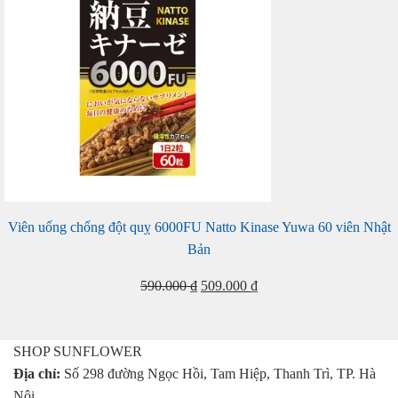
Viên uống chống đột quỵ 6000FU Natto Kinase Yuwa 60 viên Nhật
Bản
Giá
Giá
590.000
₫
509.000
₫
gốc
hiện
là:
tại
590.000 ₫.
là:
SHOP SUNFLOWER
509.000 ₫.
Địa chỉ:
Số 298 đường Ngọc Hồi, Tam Hiệp, Thanh Trì, TP. Hà
Nội