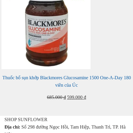
Thuốc bổ sụn khớp Blackmores Glucosamine 1500 One-A-Day 180
viên của Úc
Giá
Giá
685.000
₫
599.000
₫
gốc
hiện
là:
tại
685.000 ₫.
là:
SHOP SUNFLOWER
599.000 ₫.
Địa chỉ:
Số 298 đường Ngọc Hồi, Tam Hiệp, Thanh Trì, TP. Hà