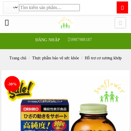
Tìm
kiếm:
Bỏ
qua
nội
dung
0987988187
ĐĂNG NHẬP
Trang chủ
/
Thực phẩm bảo vệ sức khỏe
/
Hỗ trợ cơ xương khớp
-30%