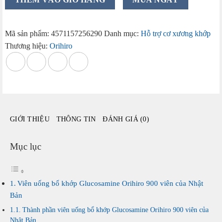
uống
bổ
khớp
Mã sản phẩm:
4571157256290
Danh mục:
Hỗ trợ cơ xương khớp
Glucosamine
Thương hiệu:
Orihiro
Orihiro
900
viên
của
Nhật
Bản
GIỚI THIỆU
THÔNG TIN
ĐÁNH GIÁ (0)
số
lượng
Mục lục
Viên uống bổ khớp Glucosamine Orihiro 900 viên của Nhật
Bản
Thành phần viên uống bổ khớp Glucosamine Orihiro 900 viên của
Nhật Bản