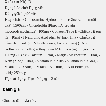
Xuất xứ:
Nhật Bản
Dạng bào chế:
Dạng viên
Đóng gói:
Lọ 90 viên
Hoạt chất:
• Glucosamine Hydrochloride (Glucosamin muối
axit): 1500mg • Chondroitin (Phức hợp protein
mucopolysaccharide): 100mg • Collagen Type II (Chiết xuất sụn
gà): 10mg • Hyaluronic Acid phân tử thấp: 1mg • Chiết xuất
mầm đậu nành (chứa Isoflavone aglycone): 5mg (1.6mg
isoflavone) • Collagen thủy phân từ lên men (nguồn gốc heo):
100mg • Canxi (Calcium): 17mg • Magie (Magnesium): 10mg •
Kẽm (Zinc): 1.0mg • Vitamin B1: 2.0m • Vitamin B6: 3.5mg •
Vitamin D: 3.5mcg • Vitamin K: 10mcg • Axit Folic (Folic
acid): 250mcg
Hạn sử dụng:
Hạn sử dụng 1-2 năm
Đánh giá
Chưa có đánh giá nào.