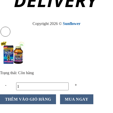
Copyright 2026 ©
Sunflower
Trạng thái: Còn hàng
Viên
THÊM VÀO GIỎ HÀNG
MUA NGAY
uống
bổ