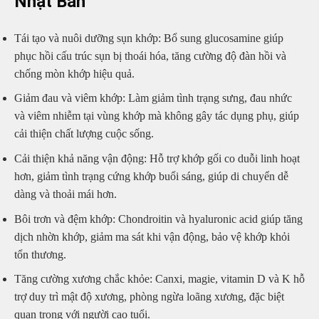
Nhật Bản
Tái tạo và nuôi dưỡng sụn khớp: Bổ sung glucosamine giúp
phục hồi cấu trúc sụn bị thoái hóa, tăng cường độ đàn hồi và
chống mòn khớp hiệu quả.
Giảm đau và viêm khớp: Làm giảm tình trạng sưng, đau nhức
và viêm nhiễm tại vùng khớp mà không gây tác dụng phụ, giúp
cải thiện chất lượng cuộc sống.
Cải thiện khả năng vận động: Hỗ trợ khớp gối co duỗi linh hoạt
hơn, giảm tình trạng cứng khớp buổi sáng, giúp di chuyển dễ
dàng và thoải mái hơn.
Bôi trơn và đệm khớp: Chondroitin và hyaluronic acid giúp tăng
dịch nhờn khớp, giảm ma sát khi vận động, bảo vệ khớp khỏi
tổn thương.
Tăng cường xương chắc khỏe: Canxi, magie, vitamin D và K hỗ
trợ duy trì mật độ xương, phòng ngừa loãng xương, đặc biệt
quan trọng với người cao tuổi.