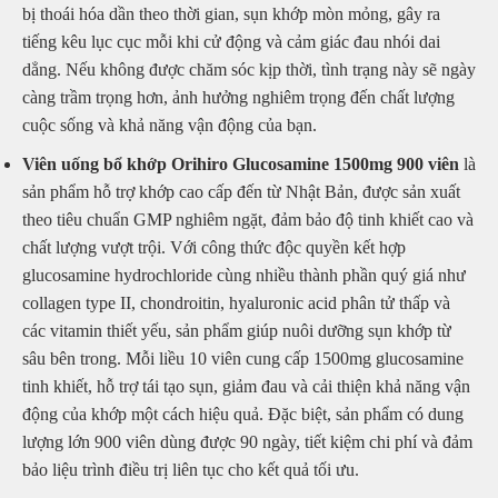
bị thoái hóa dần theo thời gian, sụn khớp mòn mỏng, gây ra
tiếng kêu lục cục mỗi khi cử động và cảm giác đau nhói dai
dẳng. Nếu không được chăm sóc kịp thời, tình trạng này sẽ ngày
càng trầm trọng hơn, ảnh hưởng nghiêm trọng đến chất lượng
cuộc sống và khả năng vận động của bạn.
Viên uống bổ khớp Orihiro Glucosamine 1500mg 900 viên
là
sản phẩm hỗ trợ khớp cao cấp đến từ Nhật Bản, được sản xuất
theo tiêu chuẩn GMP nghiêm ngặt, đảm bảo độ tinh khiết cao và
chất lượng vượt trội. Với công thức độc quyền kết hợp
glucosamine hydrochloride cùng nhiều thành phần quý giá như
collagen type II, chondroitin, hyaluronic acid phân tử thấp và
các vitamin thiết yếu, sản phẩm giúp nuôi dưỡng sụn khớp từ
sâu bên trong. Mỗi liều 10 viên cung cấp 1500mg glucosamine
tinh khiết, hỗ trợ tái tạo sụn, giảm đau và cải thiện khả năng vận
động của khớp một cách hiệu quả. Đặc biệt, sản phẩm có dung
lượng lớn 900 viên dùng được 90 ngày, tiết kiệm chi phí và đảm
bảo liệu trình điều trị liên tục cho kết quả tối ưu.