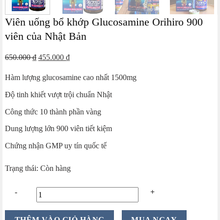
Viên uống bổ khớp Glucosamine Orihiro 900
viên của Nhật Bản
Giá
Giá
650.000
₫
455.000
₫
gốc
hiện
Hàm lượng glucosamine cao nhất 1500mg
là:
tại
650.000 ₫.
là:
Độ tinh khiết vượt trội chuẩn Nhật
455.000 ₫.
Công thức 10 thành phần vàng
Dung lượng lớn 900 viên tiết kiệm
Chứng nhận GMP uy tín quốc tế
Trạng thái: Còn hàng
Viên
THÊM VÀO GIỎ HÀNG
MUA NGAY