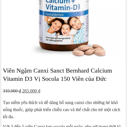
Viên Ngậm Canxi Sanct Bernhard Calcium
Vitamin D3 Vị Socola 150 Viên của Đức
Giá
Giá
310.000
₫
265.000
₫
gốc
hiện
Tạo niềm yêu thích và dễ dàng bổ sung canxi cho những bé khó
là:
tại
uống thuốc, giúp phát triển chiều cao và thể chất cho trẻ một cách
310.000 ₫.
là:
tối đa.
265.000 ₫.
Với 3 đến 5 viên Canxi kẹo socola mỗi ngày, phụ nữ trong thời kì