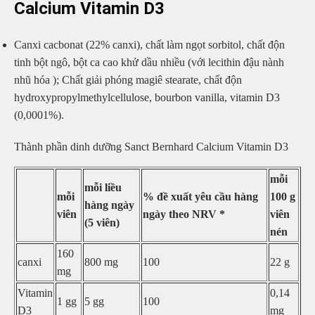
Calcium Vitamin D3
Canxi cacbonat (22% canxi), chất làm ngọt sorbitol, chất độn
tinh bột ngô, bột ca cao khử dầu nhiều (với lecithin đậu nành
nhũ hóa ); Chất giải phóng magiê stearate, chất độn
hydroxypropylmethylcellulose, bourbon vanilla, vitamin D3
(0,0001%).
Thành phần dinh dưỡng Sanct Bernhard Calcium Vitamin D3
mỗi
mỗi liều
mỗi
% đề xuất y
êu cầu hàng
100 g
hàng ngày
viên
ngày theo NRV *
viên
(5 viên)
nén
160
canxi
800 mg
100
22 g
mg
Vitamin
0,14
1 gg
5 gg
100
D3
mg