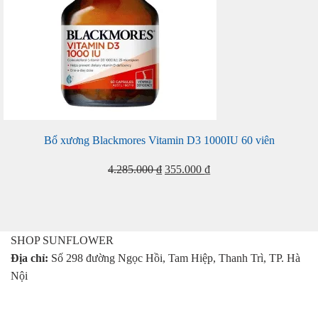
Bổ xương Blackmores Vitamin D3 1000IU 60 viên
Giá
Giá
4.285.000
₫
355.000
₫
gốc
hiện
là:
tại
4.285.000 ₫.
là:
355.000 ₫.
SHOP SUNFLOWER
Địa chỉ:
Số 298 đường Ngọc Hồi, Tam Hiệp, Thanh Trì, TP. Hà
Nội