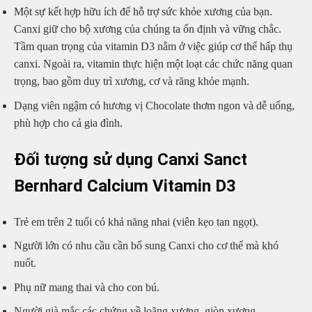
Một sự kết hợp hữu ích để hỗ trợ sức khỏe xương của bạn.
Canxi giữ cho bộ xương của chúng ta ổn định và vững chắc.
Tầm quan trọng của vitamin D3 nằm ở việc giúp cơ thể hấp thụ
canxi. Ngoài ra, vitamin thực hiện một loạt các chức năng quan
trọng, bao gồm duy trì xương, cơ và răng khỏe mạnh.
Dạng viên ngậm có hương vị Chocolate thơm ngon và dễ uống,
phù hợp cho cả gia đình.
Đối tượng sử dụng Canxi Sanct
Bernhard Calcium Vitamin D3
Trẻ em trên 2 tuổi có khả năng nhai (viên kẹo tan ngọt).
Người lớn có nhu cầu cần bổ sung Canxi cho cơ thể mà khó
nuốt.
Phụ nữ mang thai và cho con bú.
Người già mắc các chứng về loãng xương, giòn xương.