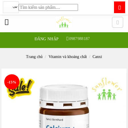
Tìm
kiếm:
Bỏ
qua
nội
dung
0987988187
ĐĂNG NHẬP
Trang chủ
/
Vitamin và khoáng chất
/
Canxi
-15%