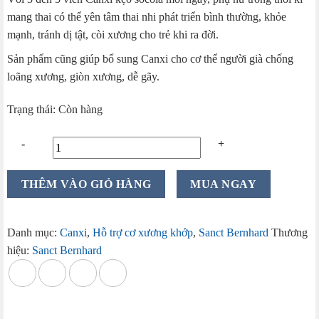
mang thai có thể yên tâm thai nhi phát triển bình thường, khỏe
mạnh, tránh dị tật, còi xương cho trẻ khi ra đời.
Sản phẩm cũng giúp bổ sung Canxi cho cơ thể người già chống
loãng xương, giòn xương, dễ gãy.
Trạng thái: Còn hàng
Viên
THÊM VÀO GIỎ HÀNG
MUA NGAY
Ngậm
Canxi
Sanct
Danh mục:
Canxi
,
Hỗ trợ cơ xương khớp
,
Sanct Bernhard
Thương
Bernhard
hiệu:
Sanct Bernhard
Calcium
Vitamin
D3
Vị