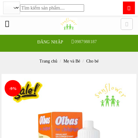
Tìm
kiếm:
Bỏ
qua
nội
dung
0987988187
ĐĂNG NHẬP
Trang chủ
/
Mẹ và Bé
/
Cho bé
-9%