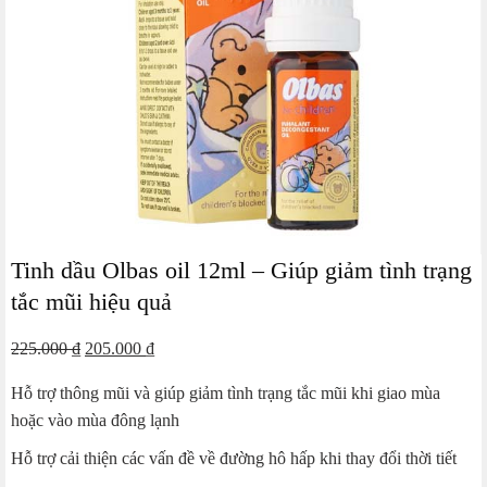
Tinh dầu Olbas oil 12ml – Giúp giảm tình trạng
tắc mũi hiệu quả
Giá
Giá
225.000
₫
205.000
₫
gốc
hiện
Hỗ trợ thông mũi và giúp giảm tình trạng tắc mũi khi giao mùa
là:
tại
hoặc vào mùa đông lạnh
225.000 ₫.
là:
205.000 ₫.
Hỗ trợ cải thiện các vấn đề về đường hô hấp khi thay đổi thời tiết