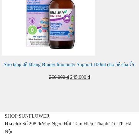
Siro tăng đề kháng Brauer Immunity Support 100ml cho bé của Úc
Giá
Giá
260.000
₫
245.000
₫
gốc
hiện
là:
tại
260.000 ₫.
là:
245.000 ₫.
SHOP SUNFLOWER
Địa chỉ:
Số 298 đường Ngọc Hồi, Tam Hiệp, Thanh Trì, TP. Hà
Nội