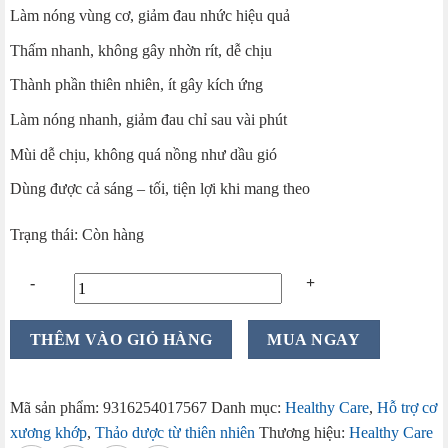
Làm nóng vùng cơ, giảm đau nhức hiệu quả
Thấm nhanh, không gây nhờn rít, dễ chịu
Thành phần thiên nhiên, ít gây kích ứng
Làm nóng nhanh, giảm đau chỉ sau vài phút
Mùi dễ chịu, không quá nồng như dầu gió
Dùng được cả sáng – tối, tiện lợi khi mang theo
Trạng thái: Còn hàng
Tinh
THÊM VÀO GIỎ HÀNG
MUA NGAY
dầu
đà
điểu
Mã sản phẩm:
9316254017567
Danh mục:
Healthy Care
,
Hỗ trợ cơ
Healthy
xương khớp
,
Thảo dược từ thiên nhiên
Thương hiệu:
Healthy Care
Care