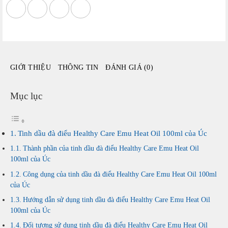
Emu
Heat
Oil
100ml
của
GIỚI THIỆU
THÔNG TIN
ĐÁNH GIÁ (0)
Úc
số
lượng
Mục lục
Tinh dầu đà điểu Healthy Care Emu Heat Oil 100ml của Úc
Thành phần của tinh dầu đà điểu Healthy Care Emu Heat Oil
100ml của Úc
Công dụng của tinh dầu đà điểu Healthy Care Emu Heat Oil 100ml
của Úc
Hướng dẫn sử dụng tinh dầu đà điểu Healthy Care Emu Heat Oil
100ml của Úc
Đối tượng sử dụng tinh dầu đà điểu Healthy Care Emu Heat Oil