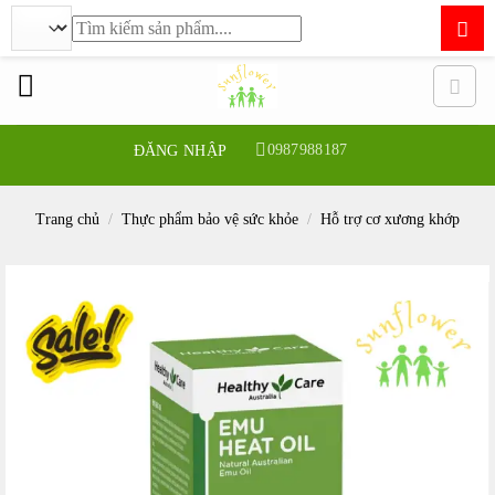
Tìm
kiếm:
Bỏ
qua
nội
dung
0987988187
ĐĂNG NHẬP
Trang chủ
/
Thực phẩm bảo vệ sức khỏe
/
Hỗ trợ cơ xương khớp