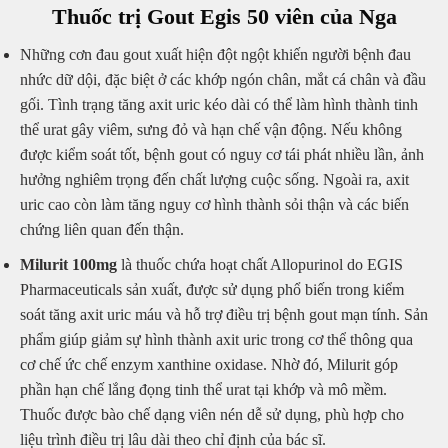
Thuốc trị Gout Egis 50 viên của Nga
Những cơn đau gout xuất hiện đột ngột khiến người bệnh đau
nhức dữ dội, đặc biệt ở các khớp ngón chân, mắt cá chân và đầu
gối. Tình trạng tăng axit uric kéo dài có thể làm hình thành tinh
thể urat gây viêm, sưng đỏ và hạn chế vận động. Nếu không
được kiểm soát tốt, bệnh gout có nguy cơ tái phát nhiều lần, ảnh
hưởng nghiêm trọng đến chất lượng cuộc sống. Ngoài ra, axit
uric cao còn làm tăng nguy cơ hình thành sỏi thận và các biến
chứng liên quan đến thận.
Milurit 100mg
là thuốc chứa hoạt chất Allopurinol do EGIS
Pharmaceuticals sản xuất, được sử dụng phổ biến trong kiểm
soát tăng axit uric máu và hỗ trợ điều trị bệnh gout mạn tính. Sản
phẩm giúp giảm sự hình thành axit uric trong cơ thể thông qua
cơ chế ức chế enzym xanthine oxidase. Nhờ đó, Milurit góp
phần hạn chế lắng đọng tinh thể urat tại khớp và mô mềm.
Thuốc được bào chế dạng viên nén dễ sử dụng, phù hợp cho
liệu trình điều trị lâu dài theo chỉ định của bác sĩ.