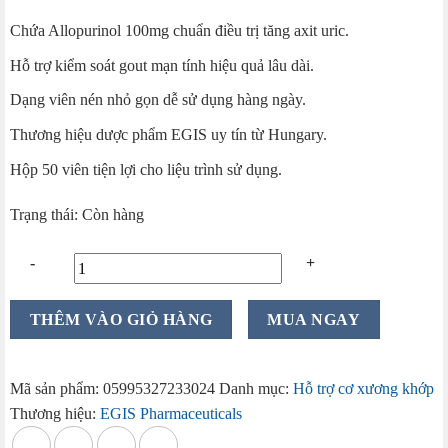
Chứa Allopurinol 100mg chuẩn điều trị tăng axit uric.
Hỗ trợ kiểm soát gout mạn tính hiệu quả lâu dài.
Dạng viên nén nhỏ gọn dễ sử dụng hàng ngày.
Thương hiệu dược phẩm EGIS uy tín từ Hungary.
Hộp 50 viên tiện lợi cho liệu trình sử dụng.
Trạng thái: Còn hàng
Thuốc
THÊM VÀO GIỎ HÀNG
MUA NGAY
trị
Gout
Egis
Mã sản phẩm:
05995327233024
Danh mục:
Hỗ trợ cơ xương khớp
50
Thương hiệu:
EGIS Pharmaceuticals
viên