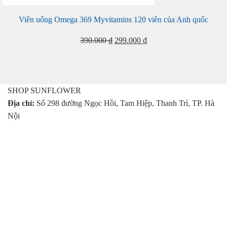
Viên uống Omega 369 Myvitamins 120 viên của Anh quốc
Giá
Giá
390.000
₫
299.000
₫
gốc
hiện
là:
tại
390.000 ₫.
là:
299.000 ₫.
SHOP SUNFLOWER
Địa chỉ:
Số 298 đường Ngọc Hồi, Tam Hiệp, Thanh Trì, TP. Hà
Nội