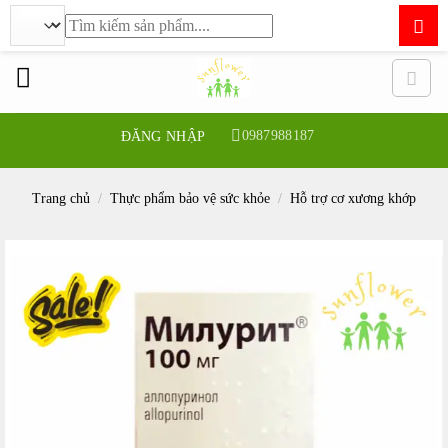
Tìm
kiếm:
Bỏ
qua
nội
dung
0987988187
ĐĂNG NHẬP
Trang chủ
/
Thực phẩm bảo vệ sức khỏe
/
Hỗ trợ cơ xương khớp