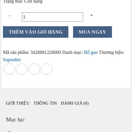
Trạng thái: Còn hàng
Thải
THÊM VÀO GIỎ HÀNG
MUA NGAY
độc
nội
tạng
Mã sản phẩm:
3428881226000
Danh mục:
Bổ gan
Thương hiệu:
Superdiet
Superdiet
Drainaflore
Bio
Detox
hộp
20
ống
GIỚI THIỆU
THÔNG TIN
ĐÁNH GIÁ (0)
x
15ml
của
Mục lục
Pháp
số