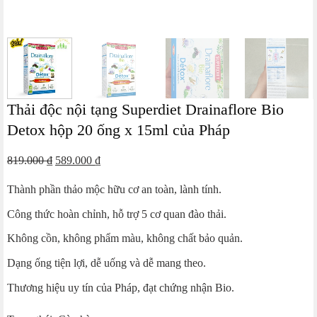
Thải độc nội tạng Superdiet Drainaflore Bio
Detox hộp 20 ống x 15ml của Pháp
Giá
Giá
819.000
₫
589.000
₫
gốc
hiện
Thành phần thảo mộc hữu cơ an toàn, lành tính.
là:
tại
819.000 ₫.
là:
Công thức hoàn chỉnh, hỗ trợ 5 cơ quan đào thải.
589.000 ₫.
Không cồn, không phẩm màu, không chất bảo quản.
Dạng ống tiện lợi, dễ uống và dễ mang theo.
Thương hiệu uy tín của Pháp, đạt chứng nhận Bio.