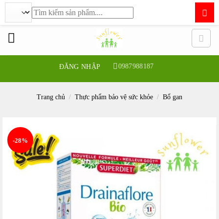
Tìm
kiếm:
Bỏ
qua
nội
dung
0987988187
ĐĂNG NHẬP
Trang chủ
/
Thực phẩm bảo vệ sức khỏe
/
Bổ gan
-28%