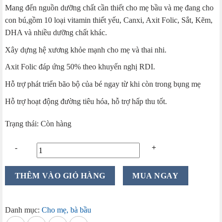
Mang đến nguồn dưỡng chất cần thiết cho mẹ bầu và mẹ đang cho
con bú,gồm 10 loại vitamin thiết yếu, Canxi, Axit Folic, Sắt, Kẽm,
DHA và nhiều dưỡng chất khác.
Xây dựng hệ xương khỏe mạnh cho mẹ và thai nhi.
Axit Folic đáp ứng 50% theo khuyến nghị RDI.
Hỗ trợ phát triển bão bộ của bé ngay từ khi còn trong bụng mẹ
Hỗ trợ hoạt động đường tiêu hóa, hỗ trợ hấp thu tốt.
Trạng thái: Còn hàng
Sữa
THÊM VÀO GIỎ HÀNG
MUA NGAY
bầu
Oz
Farm
Danh mục:
Cho mẹ, bà bầu
Pregnant