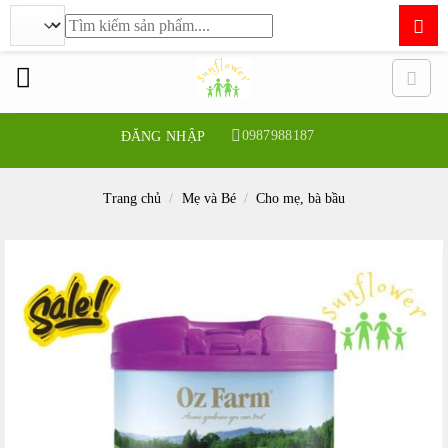
Tìm
kiếm:
Bỏ
qua
nội
dung
0987988187
ĐĂNG NHẬP
Trang chủ
/
Mẹ và Bé
/
Cho mẹ, bà bầu