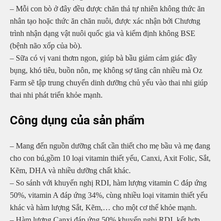
– Mỗi con bò ở đây đều được chăn thả tự nhiên không thức ăn
nhân tạo hoặc thức ăn chăn nuôi, được xác nhận bởi Chương
trình nhận dạng vật nuôi quốc gia và kiểm định không BSE
(bệnh não xốp của bò).
– Sữa có vị vani thơm ngon, giúp bà bầu giảm cảm giác đầy
bụng, khó tiêu, buồn nôn, mẹ không sợ tăng cân nhiều mà Oz
Farm sẽ tập trung chuyển dinh dưỡng chủ yếu vào thai nhi giúp
thai nhi phát triển khỏe mạnh.
Công dụng của sản phẩm
– Mang đến nguồn dưỡng chất cần thiết cho mẹ bầu và mẹ đang
cho con bú,gồm 10 loại vitamin thiết yếu, Canxi, Axit Folic, Sắt,
Kẽm, DHA và nhiều dưỡng chất khác.
– So sánh với khuyến nghị RDI, hàm lượng vitamin C đáp ứng
50%, vitamin A đáp ứng 34%, cùng nhiều loại vitamin thiết yếu
khác và hàm lượng Sắt, Kẽm,… cho một cơ thể khỏe mạnh.
– Hàm lượng Canxi đáp ứng 50% khuyến nghị RDI, kết hợp