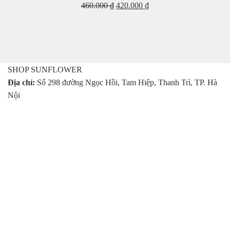
Giá
Giá
460.000
₫
420.000
₫
gốc
hiện
là:
tại
460.000 ₫.
là:
420.000 ₫.
SHOP SUNFLOWER
Địa chỉ:
Số 298 đường Ngọc Hồi, Tam Hiệp, Thanh Trì, TP. Hà
Nội