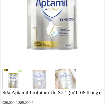
Sữa Aptamil Profutura Úc Số 1 (từ 0-06 tháng)
Giá
Giá
980.000
₫
889.000
₫