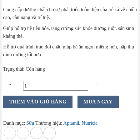
gốc
hiện
Cung cấp dưỡng chất cho sự phát triển toàn diện của trẻ cả về chiều
là:
tại
cao, cân nặng và trí tuệ.
980.000 ₫.
là:
889.000 ₫.
Giúp hỗ trợ hệ tiêu hóa, tăng cường sức khỏe đường ruột, sản sinh
kháng thể.
Hỗ trợ quá trình trao đổi chất, giúp bé ăn ngon miệng hơn, hấp thu
dinh dưỡng tốt hơn.
Trạng thái: Còn hàng
Sữa
THÊM VÀO GIỎ HÀNG
MUA NGAY
Aptamil
Profutura
Úc
Danh mục:
Sữa
Thương hiệu:
Aptamil
,
Nutricia
Số
1