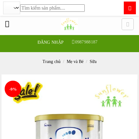
Tìm
kiếm:
Bỏ
qua
nội
dung
0987988187
ĐĂNG NHẬP
Trang chủ
/
Mẹ và Bé
/
Sữa
-9%