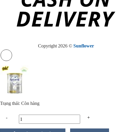
Copyright 2026 ©
Sunflower
Trạng thái: Còn hàng
Sữa