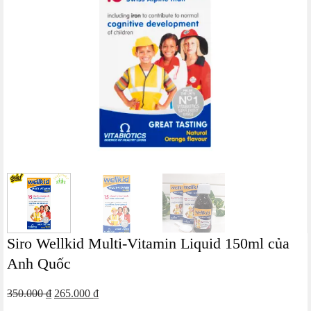
Siro Wellkid Multi-Vitamin Liquid 150ml của
Anh Quốc
Giá
Giá
350.000
₫
265.000
₫
gốc
hiện