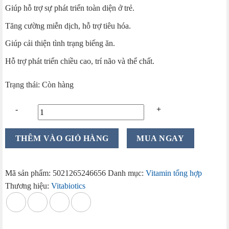
Giúp hỗ trợ sự phát triển toàn diện ở trẻ.
là:
tại
350.000 ₫.
là:
Tăng cường miễn dịch, hỗ trợ tiêu hóa.
265.000 ₫.
Giúp cải thiện tình trạng biếng ăn.
Hỗ trợ phát triển chiều cao, trí não và thể chất.
Trạng thái: Còn hàng
Siro
THÊM VÀO GIỎ HÀNG
MUA NGAY
Wellkid
Multi-
Vitamin
Mã sản phẩm:
5021265246656
Danh mục:
Vitamin tổng hợp
Liquid
Thương hiệu:
Vitabiotics
150ml
của
Anh
Quốc