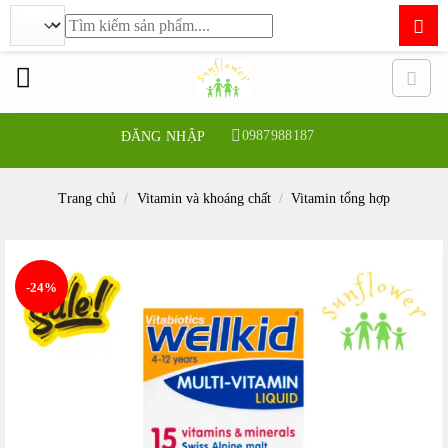
Tìm
kiếm:
Bỏ
qua
nội
dung
0987988187
ĐĂNG NHẬP
Trang chủ
/
Vitamin và khoáng chất
/
Vitamin tổng hợp
-24%