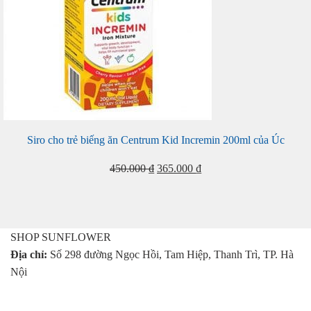
Siro cho trẻ biếng ăn Centrum Kid Incremin 200ml của Úc
Giá
Giá
450.000
₫
365.000
₫
gốc
hiện
là:
tại
450.000 ₫.
là:
365.000 ₫.
SHOP SUNFLOWER
Địa chỉ:
Số 298 đường Ngọc Hồi, Tam Hiệp, Thanh Trì, TP. Hà
Nội