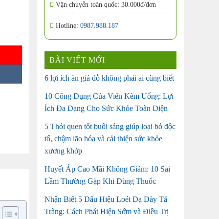
Vận chuyển toàn quốc: 30.000đ/đơn
Hotline:
0987.988.187
BÀI VIẾT MỚI
6 lợi ích ăn giá đỗ không phải ai cũng biết
10 Công Dụng Của Viên Kẽm Uống: Lợi
Ích Đa Dạng Cho Sức Khỏe Toàn Diện
5 Thói quen tốt buổi sáng giúp loại bỏ độc
tố, chậm lão hóa và cải thiện sức khỏe
xương khớp
Huyết Áp Cao Mãi Không Giảm: 10 Sai
Lầm Thường Gặp Khi Dùng Thuốc
Nhận Biết 5 Dấu Hiệu Loét Dạ Dày Tá
Tràng: Cách Phát Hiện Sớm và Điều Trị