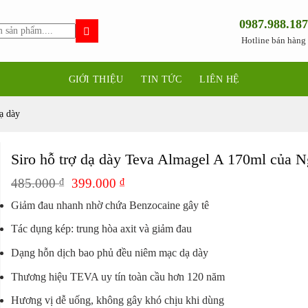
0987.988.187
Hotline bán hàng
GIỚI THIỆU
TIN TỨC
LIÊN HỆ
̣ dày
Siro hỗ trợ dạ dày Teva Almagel A 170ml của N
Giá
Giá
485.000
₫
399.000
₫
gốc
hiện
Giảm đau nhanh nhờ chứa Benzocaine gây tê
là:
tại
485.000 ₫.
là:
Tác dụng kép: trung hòa axit và giảm đau
399.000 ₫.
Dạng hỗn dịch bao phủ đều niêm mạc dạ dày
Thương hiệu TEVA uy tín toàn cầu hơn 120 năm
Hương vị dễ uống, không gây khó chịu khi dùng