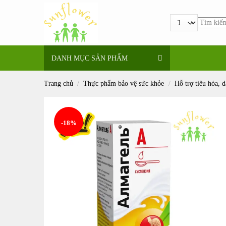
Bỏ
qua
Tìm
nội
kiếm:
dung
DANH MỤC SẢN PHẨM
Trang chủ
/
Thực phẩm bảo vệ sức khỏe
/
Hỗ trợ tiêu hóa, da
-18%