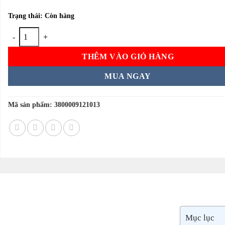
Trạng thái: Còn hàng
Siro hỗ trợ dạ dày Teva Almagel A 170ml của Nga số lượng
THÊM VÀO GIỎ HÀNG
MUA NGAY
Mã sản phẩm:
3800009121013
Mục lục