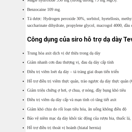
Benzocaine 109 mg.
Tá dược: Hydrogen peroxide 30%, sorbitol, hyetellosis, methy
saccharinate dihydrate, propylene glycol, macrogol 4000, dầu 
Công dụng của siro hỗ trợ dạ dày T
Trung hòa axit dịch vị dư thừa trong dạ dày
Giảm nhanh cơn đau thượng vị, đau dạ dày cấp tính
Điều trị viêm loét dạ dày – tá tràng giai đoạn tiến triển
Hỗ trợ điều trị viêm thực quản, trào ngược dạ dày thực quản
Giảm triệu chứng ợ hơi, ợ chua, ợ nóng, đầy bụng khó tiêu
Điều trị viêm dạ dày cấp và mạn tính có tăng tiết axit
Giảm khó chịu do rối loạn tiêu hóa, ăn uống không điều độ
Bảo vệ niêm mạc dạ dày khỏi tác động của rượu bia, thuốc lá
Hỗ trợ điều trị thoát vị hoành (hiatal hernia)