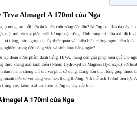
ày Teva Almagel A 170ml của Nga
a, ợ nóng sau mỗi bữa ăn khiến cuộc sống đảo lộn? Những cơn đau dạ dày âm ỉ
gủ, mệt mỏi và suy giảm chất lượng cuộc sống. Tình trạng dư thừa axit dịch vị
y – tá tràng, trào ngược dạ dày thực quản và nhiều biến chứng nguy hiểm khác.
ng nghiêm trọng đến công việc và sinh hoạt hằng ngày?
bởi tập đoàn dược phẩm danh tiếng
T
EVA, mang đến giải pháp hiệu quả cho ng
ông thức kháng axit kinh điển (Nhôm Hydroxyd và Magnesi Hydroxyd) với hoạt
iảm đau nhanh chóng chỉ sau vài phút sử dụng. Dạng hỗn dịch lỏng giúp thuốc 
g nhanh hơn so với dạng viên nén thông thường. Với thể tích 170ml tiện lợi, 
i trong việc kiểm soát các triệu chứng dạ dày cấp tính.
 Almagel A 170ml của Nga