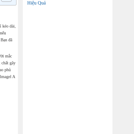
Hiệu Quả
 kéo dài,
 nếu
 Bạn đã
ười mắc
 chất gây
bao phủ
Almagel A