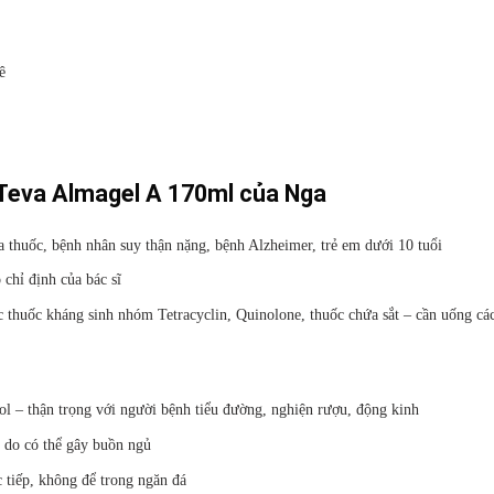
ê
y Teva Almagel A 170ml của Nga
 thuốc, bệnh nhân suy thận nặng, bệnh Alzheimer, trẻ em dưới 10 tuổi
 chỉ định của bác sĩ
 thuốc kháng sinh nhóm Tetracyclin, Quinolone, thuốc chứa sắt – cần uống các
ol – thận trọng với người bệnh tiểu đường, nghiện rượu, động kinh
 do có thể gây buồn ngủ
 tiếp, không để trong ngăn đá