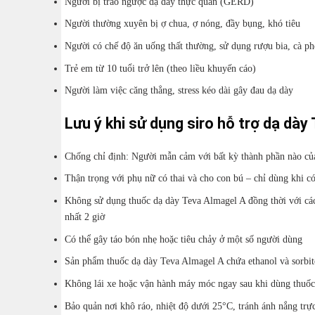
Người bị trào ngược dạ dày thực quản (GERD)
Người thường xuyên bị ợ chua, ợ nóng, đầy bụng, khó tiêu
Người có chế độ ăn uống thất thường, sử dụng rượu bia, cà ph
Trẻ em từ 10 tuổi trở lên (theo liều khuyến cáo)
Người làm việc căng thẳng, stress kéo dài gây đau dạ dày
Lưu ý khi sử dụng siro hỗ trợ dạ dà
Chống chỉ định: Người mẫn cảm với bất kỳ thành phần nào của
Thận trọng với phụ nữ có thai và cho con bú – chỉ dùng khi có
Không sử dụng thuốc dạ dày Teva Almagel A đồng thời với các
nhất 2 giờ
Có thể gây táo bón nhẹ hoặc tiêu chảy ở một số người dùng
Sản phẩm thuốc dạ dày Teva Almagel A chứa ethanol và sorbit
Không lái xe hoặc vận hành máy móc ngay sau khi dùng thuốc
Bảo quản nơi khô ráo, nhiệt độ dưới 25°C, tránh ánh nắng trực