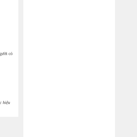
gười có
c hiệu