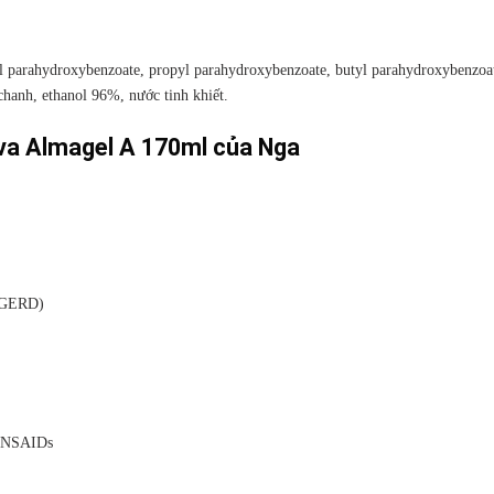
l parahydroxybenzoate, propyl parahydroxybenzoate, butyl parahydroxybenzoat
chanh, ethanol 96%, nước tinh khiết.
eva Almagel A 170ml của Nga
 (GERD)
, NSAIDs