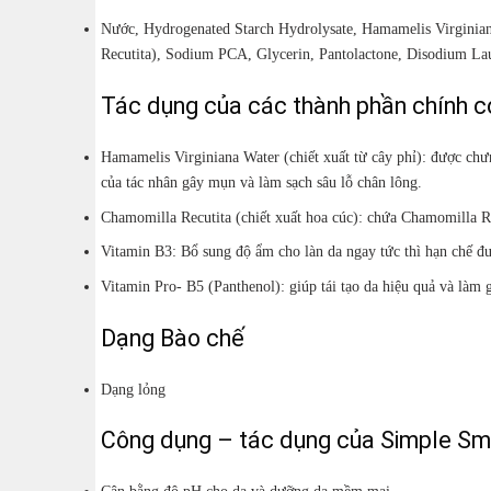
Nước, Hydrogenated Starch Hydrolysate, Hamamelis Virginian
Recutita), Sodium PCA, Glycerin, Pantolactone, Disodium Laur
Tác dụng của các thành phần chính c
Hamamelis Virginiana Water (chiết xuất từ cây phỉ): được chưn
của tác nhân gây mụn và làm sạch sâu lỗ chân lông.
Chamomilla Recutita (chiết xuất hoa cúc): chứa Chamomilla Re
Vitamin B3: Bổ sung độ ẩm cho làn da ngay tức thì hạn chế 
Vitamin Pro- B5 (Panthenol): giúp tái tạo da hiệu quả và làm
Dạng Bào chế
Dạng lỏng
Công dụng – tác dụng của Simple Sm