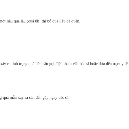
ột liều quá lâu (quá 8h) thì bỏ qua liều đã quên.
y ra tình trạng quá liều cần gọi điện tham vấn bác sĩ hoặc đưa đến trạm y tế
g quá mẫn xảy ra cần đến gặp ngay bác sĩ.