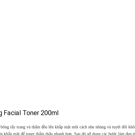
 Facial Toner 200ml
a bông tẩy trang và thấm đều lên khắp mặt một cách nhẹ nhàng và tuyệt đối kh
 lên khắp mặt để toner thẩm thấu nhanh hơn. Sau đó sử dụng các bước làm đẹp t