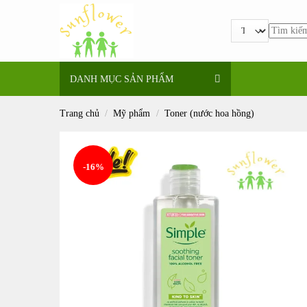
Bỏ
qua
Tìm
nội
kiếm:
dung
DANH MỤC SẢN PHẨM
Trang chủ
/
Mỹ phẩm
/
Toner (nước hoa hồng)
-16%