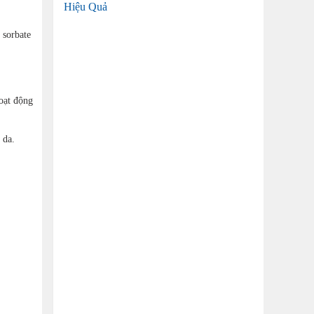
Hiệu Quả
 sorbate
hoạt động
u da.