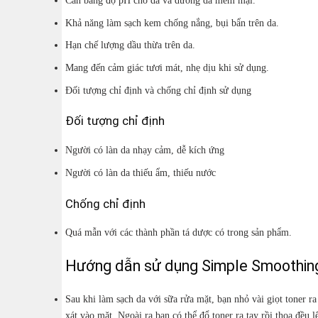
Cân bằng độ pH cho da và dưỡng da mềm mại.
Khả năng làm sạch kem chống nắng, bụi bẩn trên da.
Hạn chế lượng dầu thừa trên da.
Mang đến cảm giác tươi mát, nhẹ dịu khi sử dụng.
Đối tượng chỉ định và chống chỉ định sử dụng
Đối tượng chỉ định
Người có làn da nhạy cảm, dễ kích ứng
Người có làn da thiếu ẩm, thiếu nước
Chống chỉ định
Quá mẫn với các thành phần tá dược có trong sản phẩm.
Hướng dẫn sử dụng Simple Smoothing
Sau khi làm sạch da với sữa rửa mặt, bạn nhỏ vài giọt toner r
xát vào mặt. Ngoài ra bạn có thể đổ toner ra tay rồi thoa đều