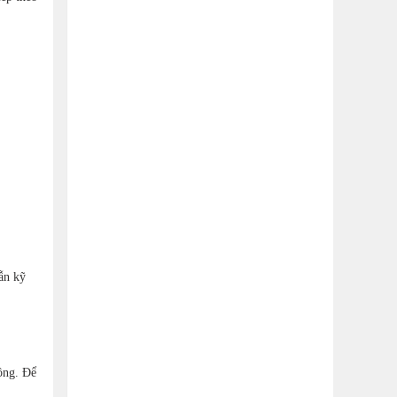
dẫn kỹ
ông. Để