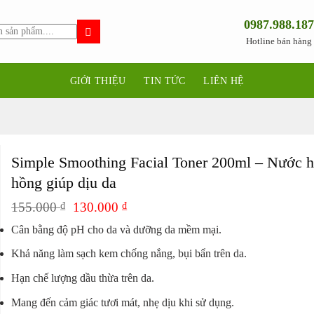
0987.988.187
Hotline bán hàng
GIỚI THIỆU
TIN TỨC
LIÊN HỆ
Simple Smoothing Facial Toner 200ml – Nước 
hồng giúp dịu da
Giá
Giá
155.000
₫
130.000
₫
gốc
hiện
Cân bằng độ pH cho da và dưỡng da mềm mại.
là:
tại
155.000 ₫.
là:
Khả năng làm sạch kem chống nắng, bụi bẩn trên da.
130.000 ₫.
Hạn chế lượng dầu thừa trên da.
Mang đến cảm giác tươi mát, nhẹ dịu khi sử dụng.