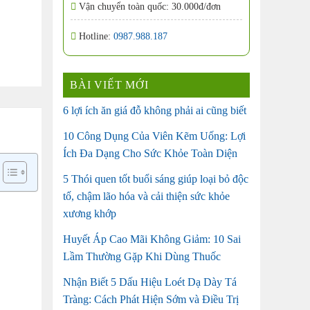
Vận chuyển toàn quốc: 30.000đ/đơn
Hotline:
0987.988.187
BÀI VIẾT MỚI
6 lợi ích ăn giá đỗ không phải ai cũng biết
10 Công Dụng Của Viên Kẽm Uống: Lợi
Ích Đa Dạng Cho Sức Khỏe Toàn Diện
5 Thói quen tốt buổi sáng giúp loại bỏ độc
tố, chậm lão hóa và cải thiện sức khỏe
xương khớp
Huyết Áp Cao Mãi Không Giảm: 10 Sai
Lầm Thường Gặp Khi Dùng Thuốc
Nhận Biết 5 Dấu Hiệu Loét Dạ Dày Tá
Tràng: Cách Phát Hiện Sớm và Điều Trị