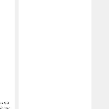
ông chà
iếp theo