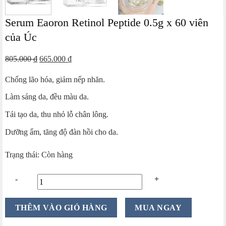
Serum Eaoron Retinol Peptide 0.5g x 60 viên
của Úc
Giá
Giá
805.000
₫
665.000
₫
gốc
hiện
Chống lão hóa, giảm nếp nhăn.
là:
tại
805.000 ₫.
là:
Làm sáng da, đều màu da.
665.000 ₫.
Tái tạo da, thu nhỏ lỗ chân lông.
Dưỡng ẩm, tăng độ đàn hồi cho da.
Trạng thái: Còn hàng
Serum
THÊM VÀO GIỎ HÀNG
MUA NGAY
Eaoron