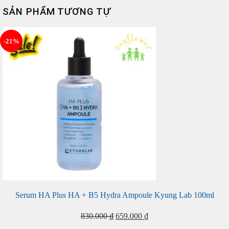
SẢN PHẨM TƯƠNG TỰ
-21%
Serum HA Plus HA + B5 Hydra Ampoule Kyung Lab 100ml
Giá
Giá
830.000
₫
659.000
₫
gốc
hiện