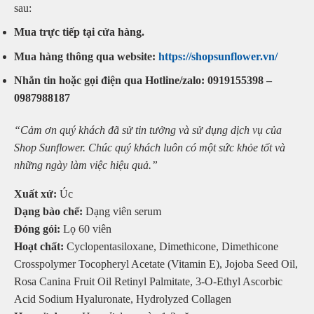
sau:
Mua trực tiếp tại cửa hàng.
Mua hàng thông qua website:
https://shopsunflower.vn/
Nhắn tin hoặc gọi điện qua Hotline/zalo: 0919155398 –
0987988187
“Cảm ơn quý khách đã sử tin tưởng và sử dụng dịch vụ của
Shop Sunflower. Chúc quý khách luôn có một sức khỏe tốt và
những ngày làm việc hiệu quả.”
Xuất xứ:
Úc
Dạng bào chế:
Dạng viên serum
Đóng gói:
Lọ 60 viên
Hoạt chất:
Cyclopentasiloxane, Dimethicone, Dimethicone
Crosspolymer Tocopheryl Acetate (Vitamin E), Jojoba Seed Oil,
Rosa Canina Fruit Oil Retinyl Palmitate, 3-O-Ethyl Ascorbic
Acid Sodium Hyaluronate, Hydrolyzed Collagen