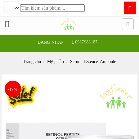
Tìm
kiếm:
Bỏ
qua
nội
dung
0987988187
ĐĂNG NHẬP
Trang chủ
/
Mỹ phẩm
/
Serum, Essence, Ampoule
-17%