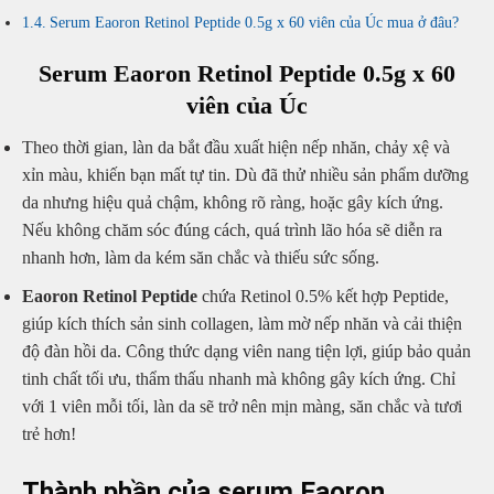
Serum Eaoron Retinol Peptide 0.5g x 60 viên của Úc mua ở đâu?
Serum Eaoron Retinol Peptide 0.5g x 60
viên của Úc
Theo thời gian, làn da bắt đầu xuất hiện nếp nhăn, chảy xệ và
xỉn màu, khiến bạn mất tự tin. Dù đã thử nhiều sản phẩm dưỡng
da nhưng hiệu quả chậm, không rõ ràng, hoặc gây kích ứng.
Nếu không chăm sóc đúng cách, quá trình lão hóa sẽ diễn ra
nhanh hơn, làm da kém săn chắc và thiếu sức sống.
Eaoron Retinol Peptide
chứa Retinol 0.5% kết hợp Peptide,
giúp kích thích sản sinh collagen, làm mờ nếp nhăn và cải thiện
độ đàn hồi da. Công thức dạng viên nang tiện lợi, giúp bảo quản
tinh chất tối ưu, thẩm thấu nhanh mà không gây kích ứng. Chỉ
với 1 viên mỗi tối, làn da sẽ trở nên mịn màng, săn chắc và tươi
trẻ hơn!
Thành phần của serum Eaoron