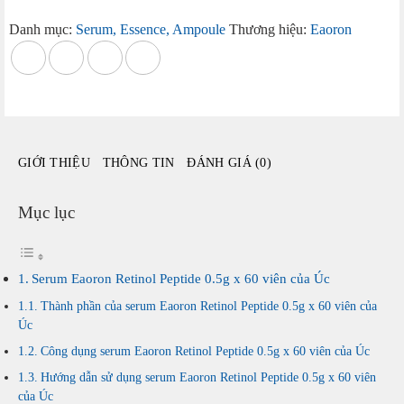
Retinol
Peptide
Danh mục:
Serum, Essence, Ampoule
Thương hiệu:
Eaoron
0.5g
x
60
viên
của
Úc
GIỚI THIỆU
THÔNG TIN
ĐÁNH GIÁ (0)
số
lượng
Mục lục
Serum Eaoron Retinol Peptide 0.5g x 60 viên của Úc
Thành phần của serum Eaoron Retinol Peptide 0.5g x 60 viên của
Úc
Công dụng serum Eaoron Retinol Peptide 0.5g x 60 viên của Úc
Hướng dẫn sử dụng serum Eaoron Retinol Peptide 0.5g x 60 viên
của Úc