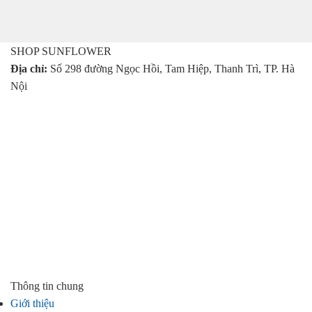
là:
tại
830.000 ₫.
là:
659.000 ₫.
SHOP SUNFLOWER
Địa chỉ:
Số 298 đường Ngọc Hồi, Tam Hiệp, Thanh Trì, TP. Hà
Nội
Thông tin chung
Giới thiệu