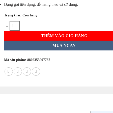
Dạng gói tiện dụng, dễ mang theo và sử dụng.
Trạng thái: Còn hàng
Sâm nhụy hoa nghệ tây HanKwanJang 20 gói của Hàn Quốc số lượng
THÊM VÀO GIỎ HÀNG
MUA NGAY
Mã sản phẩm:
8802355007787