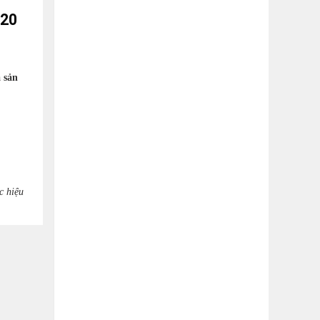
 20
 sản
c hiệu
-3%