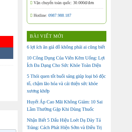
Vận chuyển toàn quốc: 30.000đ/đơn
Hotline:
0987.988.187
BÀI VIẾT MỚI
6 lợi ích ăn giá đỗ không phải ai cũng biết
10 Công Dụng Của Viên Kẽm Uống: Lợi
Ích Đa Dạng Cho Sức Khỏe Toàn Diện
5 Thói quen tốt buổi sáng giúp loại bỏ độc
tố, chậm lão hóa và cải thiện sức khỏe
xương khớp
Huyết Áp Cao Mãi Không Giảm: 10 Sai
Lầm Thường Gặp Khi Dùng Thuốc
Nhận Biết 5 Dấu Hiệu Loét Dạ Dày Tá
Tràng: Cách Phát Hiện Sớm và Điều Trị