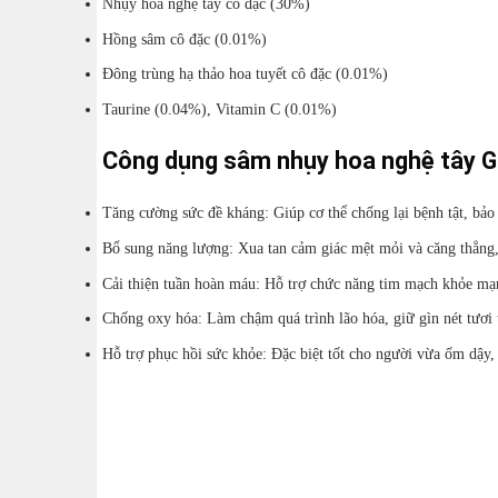
Nhụy hoa nghệ tây cô đặc (
30%
)
Hồng sâm cô đặc (
0.01%
)
Đông trùng hạ thảo hoa tuyết cô đặc (
0.01%
)
Taurine (
0.04%
), Vitamin C (
0.01%
)
Công dụng sâm nhụy hoa nghệ tây G
Tăng cường sức đề kháng: Giúp cơ thể chống lại bệnh tật, bảo 
Bổ sung năng lượng: Xua tan cảm giác mệt mỏi và căng thẳng, 
Cải thiện tuần hoàn máu: Hỗ trợ chức năng tim mạch khỏe mạ
Chống oxy hóa: Làm chậm quá trình lão hóa, giữ gìn nét tươi 
Hỗ trợ phục hồi sức khỏe: Đặc biệt tốt cho người vừa ốm dậy,