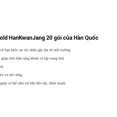
old HanKwanJang 20 gói của Hàn Quốc
vệ bạn khỏi các tác nhân gây hại từ môi trường.
giúp tinh thần sảng khoái và tập trung hơn.
nh.
trẻ và sức sống.
 giúp cơ thể sớm trở nên dẻo dai, khỏe mạnh.