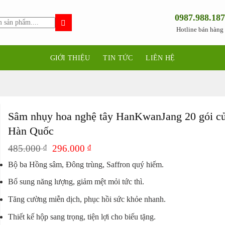
0987.988.187
Hotline bán hàng
GIỚI THIỆU
TIN TỨC
LIÊN HỆ
Sâm nhụy hoa nghệ tây HanKwanJang 20 gói c
Hàn Quốc
Giá
Giá
485.000
₫
296.000
₫
gốc
hiện
Bộ ba Hồng sâm, Đông trùng, Saffron quý hiếm.
là:
tại
485.000 ₫.
là:
Bổ sung năng lượng, giảm mệt mỏi tức thì.
296.000 ₫.
Tăng cường miễn dịch, phục hồi sức khỏe nhanh.
Thiết kế hộp sang trọng, tiện lợi cho biếu tặng.