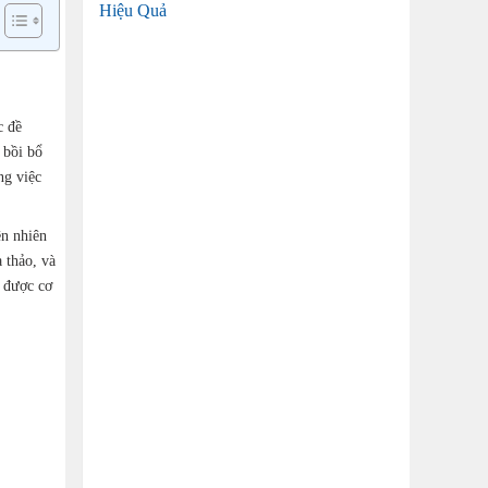
Hiệu Quả
c đề
 bồi bổ
ng việc
ên nhiên
 thảo, và
n được cơ