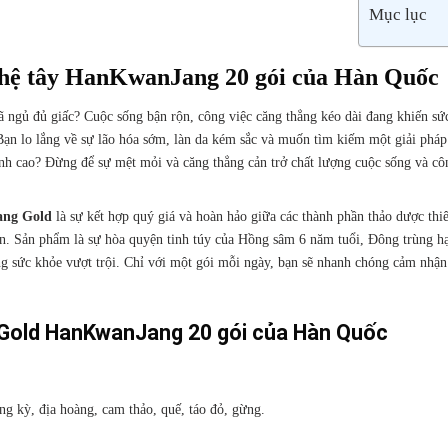
Mục lục
hệ tây HanKwanJang 20 gói của Hàn Quốc
ã ngủ đủ giấc? Cuộc sống bận rộn, công việc căng thẳng kéo dài đang khiến sứ
Bạn lo lắng về sự lão hóa sớm, làn da kém sắc và muốn tìm kiếm một giải pháp
nh cao? Đừng để sự mệt mỏi và căng thẳng cản trở chất lượng cuộc sống và cô
ang Gold
là sự kết hợp quý giá và hoàn hảo giữa các thành phần thảo dược thi
n. Sản phẩm là sự hòa quyện tinh túy của Hồng sâm 6 năm tuổi, Đông trùng hạ
ng sức khỏe vượt trội. Chỉ với một gói mỗi ngày, bạn sẽ nhanh chóng cảm nhậ
Gold HanKwanJang 20 gói của Hàn Quốc
ng kỳ, địa hoàng, cam thảo, quế, táo đỏ, gừng.