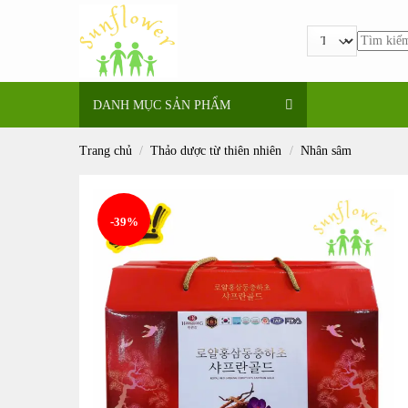
Bỏ
qua
Tìm
nội
kiếm:
dung
DANH MỤC SẢN PHẨM
Trang chủ
/
Thảo dược từ thiên nhiên
/
Nhân sâm
-39%