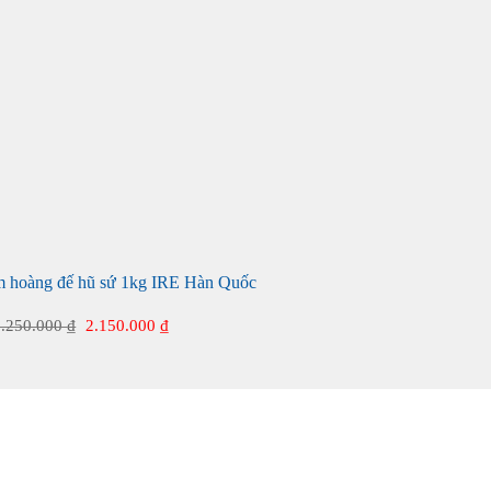
m hoàng đế hũ sứ 1kg IRE Hàn Quốc
Giá
Giá
2.250.000
₫
2.150.000
₫
gốc
hiện
là:
tại
2.250.000 ₫.
là:
2.150.000 ₫.