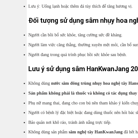
Lưu ý: Uống lạnh hoặc thêm đá tùy thích để tăng hương vị.
Đối tượng sử dụng sâm nhụy hoa ng
Người cần bồi bổ sức khỏe, tăng cường sức đề kháng.
Người làm việc căng thẳng, thường xuyên mệt mỏi, cần bổ su
Người đang trong quá trình phục hồi sức khỏe sau bệnh.
Lưu ý sử dụng sâm HanKwanJang 20
Không dùng
nước sâm đông trùng nhụy hoa nghệ tây Han
Sản phẩm không phải là thuốc và không có tác dụng thay 
Phụ nữ mang thai, đang cho con bú nên tham khảo ý kiến chuy
Người có bệnh lý đặc biệt hoặc đang dùng thuốc nên hỏi bác sĩ
Bảo quản nơi khô ráo, tránh ánh nắng trực tiếp.
Không dùng sản phẩm
sâm nghệ tây HanKwanJang
đã hết h