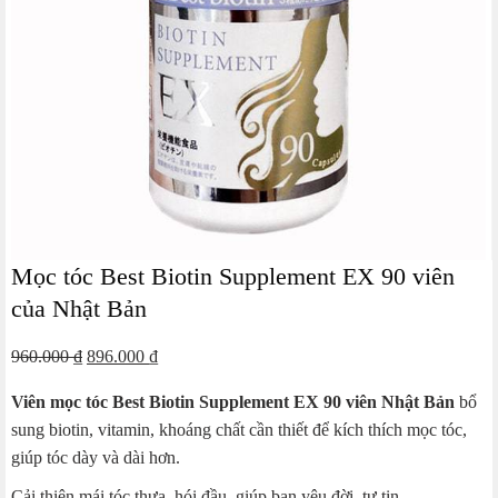
Mọc tóc Best Biotin Supplement EX 90 viên
của Nhật Bản
Giá
Giá
960.000
₫
896.000
₫
gốc
hiện
Viên mọc tóc Best Biotin Supplement EX 90 viên Nhật Bản
bổ
là:
tại
sung biotin, vitamin, khoáng chất cần thiết để kích thích mọc tóc,
960.000 ₫.
là:
giúp tóc dày và dài hơn.
896.000 ₫.
Cải thiện mái tóc thưa, hói đầu, giúp bạn yêu đời, tự tin