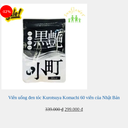
-12%
Viên uống đen tóc Kurotsuya Komachi 60 viên của Nhật Bản
Giá
Giá
339.000
₫
299.000
₫
gốc
hiện
là:
tại