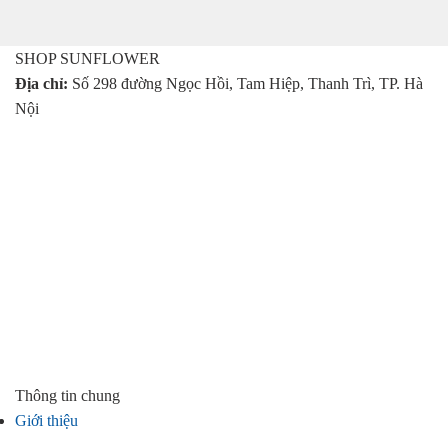
339.000 ₫.
là:
299.000 ₫.
SHOP SUNFLOWER
Địa chỉ:
Số 298 đường Ngọc Hồi, Tam Hiệp, Thanh Trì, TP. Hà
Nội
Thông tin chung
Giới thiệu