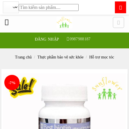
Tìm
kiếm:
Bỏ
qua
nội
dung
0987988187
ĐĂNG NHẬP
Trang chủ
/
Thực phẩm bảo vệ sức khỏe
/
Hỗ trợ mọc tóc
-7%