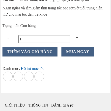
Ngăn ngừa và làm giảm tình trạng tóc bạc sớm ở tuổi trung niên,
giữ cho mái tóc đen trẻ khỏe
Trạng thái: Còn hàng
Mọc
THÊM VÀO GIỎ HÀNG
MUA NGAY
tóc
Best
Biotin
Danh mục:
Hỗ trợ mọc tóc
Supplement
EX
90
viên
của
Nhật
GIỚI THIỆU
THÔNG TIN
ĐÁNH GIÁ (0)
Bản