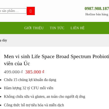
0987.988.187
Hotline bán hàng
GIỚI THIỆU
TIN TỨC
LIÊN HỆ
̣ dày
Men vi sinh Life Space Broad Spectrum Probiot
viên của Úc
Giá
Giá
499.000
₫
385.000
₫
gốc
hiện
Chứa 15 chủng lợi khuẩn đa dạng
là:
tại
499.000 ₫.
là:
Hàm lượng 32 tỷ CFU mỗi viên
385.000 ₫.
Không chứa sữa và gluten, an toàn cho người dị ứng
Công thức hỗ trợ tiêu hóa và miễn dịch