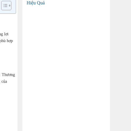
Hiệu Quả
g lợi
 phù hợp
h. Thương
m của