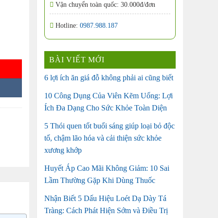
Vận chuyển toàn quốc: 30.000đ/đơn
Hotline:
0987.988.187
ợng
BÀI VIẾT MỚI
6 lợi ích ăn giá đỗ không phải ai cũng biết
10 Công Dụng Của Viên Kẽm Uống: Lợi
Ích Đa Dạng Cho Sức Khỏe Toàn Diện
5 Thói quen tốt buổi sáng giúp loại bỏ độc
tố, chậm lão hóa và cải thiện sức khỏe
xương khớp
Huyết Áp Cao Mãi Không Giảm: 10 Sai
Lầm Thường Gặp Khi Dùng Thuốc
Nhận Biết 5 Dấu Hiệu Loét Dạ Dày Tá
Tràng: Cách Phát Hiện Sớm và Điều Trị