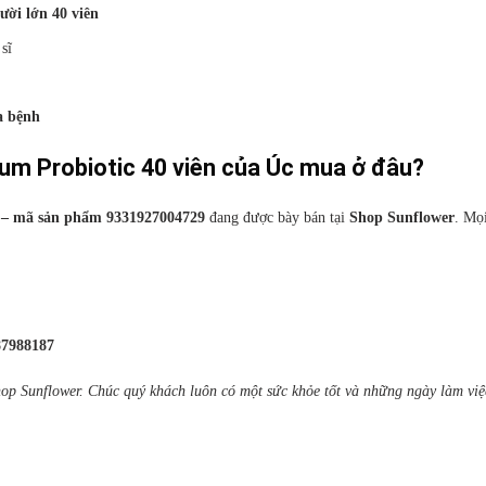
ười lớn 40 viên
sĩ
a bệnh
rum Probiotic 40 viên của Úc mua ở đâu?
ên – mã sản phẩm 9331927004729
đang được bày bán tại
Shop Sunflower
. Mọ
87988187
op Sunflower. Chúc quý khách luôn có một sức khỏe tốt và những ngày làm việ