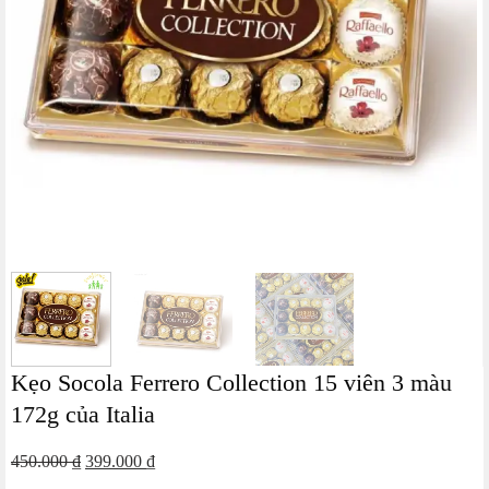
Kẹo Socola Ferrero Collection 15 viên 3 màu
172g của Italia
Giá
Giá
450.000
₫
399.000
₫
gốc
hiện