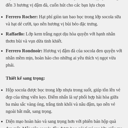
đến 3 hương vị đậm đà, cuốn hút cho các bạn lựa chọn
Ferrero Rocher:
Hạt phỉ giòn tan bao bọc trong lớp socola sữa
và hạt dẻ cười, tạo nên hương vị bùi béo đặc trưng.
Raffaello:
Lớp kem trắng ngọt dịu hòa quyện với hạnh nhân
thơm bùi và vụn dừa tinh khiết.
Ferrero Rondnoir:
Hương vị đậm đà của socola đen quyện với
nhân mềm mịn, hoàn hảo cho những ai yêu thích vị ngọt vừa
phải.
Thiết kế sang trọng:
Hộp socola được bọc trong lớp nhựa trong suốt, giúp tôn lên vẻ
đẹp của từng viên kẹo. Điểm nhấn là sự phối hợp hài hòa giữa
ba màu sắc vàng óng, trắng tinh khôi và nâu đậm, tạo nên vẻ
ngoài bắt mắt, sang trọng.
Diện mạo hoàn hảo và sang trọng hơn với phiên bản hộp quà