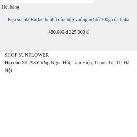
Hết hàng
Kẹo socola Raffaello phủ dừa hộp vuông nơ đỏ 300g của Italia
Giá
Giá
480.000
₫
325.000
₫
gốc
hiện
là:
tại
480.000 ₫.
là:
SHOP SUNFLOWER
325.000 ₫.
Địa chỉ:
Số 298 đường Ngọc Hồi, Tam Hiệp, Thanh Trì, TP. Hà
Nội