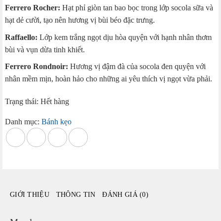
Ferrero Rocher:
Hạt phỉ giòn tan bao bọc trong lớp socola sữa và
là:
tại
hạt dẻ cười, tạo nên hương vị bùi béo đặc trưng.
450.000 ₫.
là:
399.000 ₫.
Raffaello:
Lớp kem trắng ngọt dịu hòa quyện với hạnh nhân thơm
bùi và vụn dừa tinh khiết.
Ferrero Rondnoir:
Hương vị đậm đà của socola đen quyện với
nhân mềm mịn, hoàn hảo cho những ai yêu thích vị ngọt vừa phải.
Trạng thái: Hết hàng
Danh mục:
Bánh kẹo
GIỚI THIỆU
THÔNG TIN
ĐÁNH GIÁ (0)