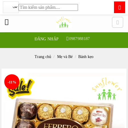
Tìm
kiếm:
Bỏ
qua
nội
dung
0987988187
ĐĂNG NHẬP
Trang chủ
/
Mẹ và Bé
/
Bánh kẹo
-11%