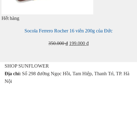
Hết hàng
Socola Ferrero Rocher 16 viên 200g của Đức
Giá
Giá
350.000
₫
199.000
₫
gốc
hiện
là:
tại
350.000 ₫.
là:
SHOP SUNFLOWER
199.000 ₫.
Địa chỉ:
Số 298 đường Ngọc Hồi, Tam Hiệp, Thanh Trì, TP. Hà
Nội