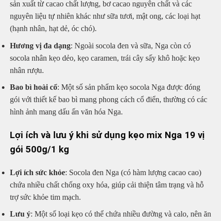
sản xuất từ cacao chất lượng, bơ cacao nguyên chất và các
nguyên liệu tự nhiên khác như sữa tươi, mật ong, các loại hạt
(hạnh nhân, hạt dẻ, óc chó).
Hương vị đa dạng
: Ngoài socola đen và sữa, Nga còn có
socola nhân kẹo dẻo, kẹo caramen, trái cây sấy khô hoặc kẹo
nhân rượu.
Bao bì hoài cổ
: Một số sản phẩm kẹo socola Nga được đóng
gói với thiết kế bao bì mang phong cách cổ điển, thường có các
hình ảnh mang dấu ấn văn hóa Nga.
Lợi ích và lưu ý khi sử dụng kẹo mix Nga 19 vị
gói 500g/1 kg
Lợi ích sức khỏe
: Socola đen Nga (có hàm lượng cacao cao)
chứa nhiều chất chống oxy hóa, giúp cải thiện tâm trạng và hỗ
trợ sức khỏe tim mạch.
Lưu ý
: Một số loại kẹo có thể chứa nhiều đường và calo, nên ăn