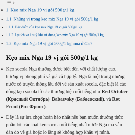
Kẹo mix Nga 19 vị gói 500g/1 kg
Những vị trong kẹo mix Nga 19 vị gói 500g/1 kg
Đặc điểm của kẹo mix Nga 19 vị gói 500g/1 kg
Lợi ích và lưu ý khi sử dụng kẹo mix Nga 19 vị gói 500g/1 kg
Kẹo mix Nga 19 vị gói 500g/1 kg mua ở đâu?
Kẹo mix Nga 19 vị gói 500g/1 kg
Kẹo socola Nga thường được biết đến với chất lượng cao,
hương vị phong phú và giá cả hợp lý. Nga là một trong những
nước có truyền thống lâu đời về sản xuất socola, đặc biệt là các
dòng kẹo socola từ các thương hiệu nổi tiếng như
Red October
(Красный Октябрь)
,
Babaevsky (Бабаевский)
, và
Rot
Front (Рот Фронт)
.
Đây là sự lựa chọn hoàn hảo nhất nếu bạn muốn thưởng thức
phần lớn các loại kẹo socola nổi tiếng nhất nước Nga mà vẫn
đắn đo về giá hoặc lo lắng sẽ không hợp khẩu vị mình.