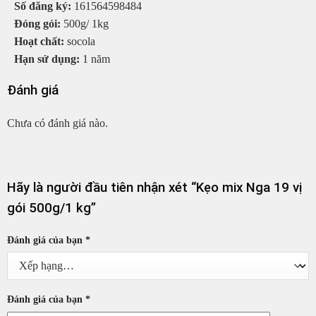
Số đăng ký:
161564598484
Đóng gói:
500g/ 1kg
Hoạt chất:
socola
Hạn sử dụng:
1 năm
Đánh giá
Chưa có đánh giá nào.
Hãy là người đầu tiên nhận xét “Kẹo mix Nga 19 vị
gói 500g/1 kg”
Đánh giá của bạn
*
Đánh giá của bạn
*