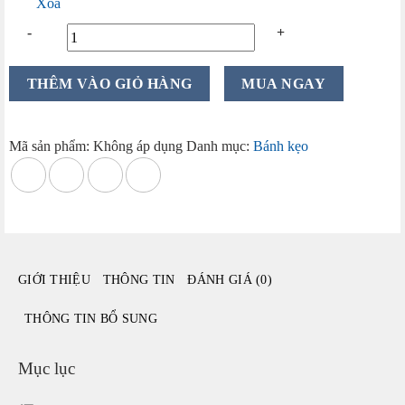
Xóa
Kẹo
THÊM VÀO GIỎ HÀNG
MUA NGAY
mix
Nga
19
Mã sản phẩm:
Không áp dụng
Danh mục:
Bánh kẹo
vị
gói
500g/1
kg
số
lượng
GIỚI THIỆU
THÔNG TIN
ĐÁNH GIÁ (0)
THÔNG TIN BỔ SUNG
Mục lục