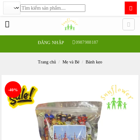
Tìm
kiếm:
Bỏ
qua
nội
dung
0987988187
ĐĂNG NHẬP
Trang chủ
/
Mẹ và Bé
/
Bánh kẹo
-40%