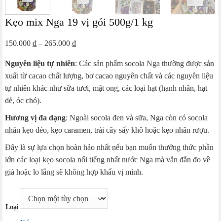
Kẹo mix Nga 19 vị gói 500g/1 kg
Khoảng
150.000
₫
–
265.000
₫
giá:
Nguyên liệu tự nhiên
: Các sản phẩm socola Nga thường được sản
từ
xuất từ cacao chất lượng, bơ cacao nguyên chất và các nguyên liệu
150.000 ₫
tự nhiên khác như sữa tươi, mật ong, các loại hạt (hạnh nhân, hạt
đến
dẻ, óc chó).
265.000 ₫
Hương vị đa dạng
: Ngoài socola đen và sữa, Nga còn có socola
nhân kẹo dẻo, kẹo caramen, trái cây sấy khô hoặc kẹo nhân rượu.
Đây là sự lựa chọn hoàn hảo nhất nếu bạn muốn thưởng thức phần
lớn các loại kẹo socola nổi tiếng nhất nước Nga mà vẫn đắn đo về
giá hoặc lo lắng sẽ không hợp khẩu vị mình.
Loại