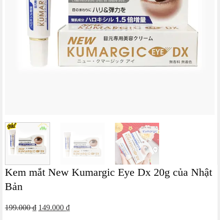
Kem mắt New Kumargic Eye Dx 20g của Nhật
Bản
Giá
Giá
199.000
₫
149.000
₫
gốc
hiện