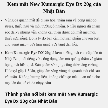
Kem mắt New Kumargic Eye Dx 20g của
Nhật Bản
Vùng da quanh mắt dễ bị lão hóa, thâm sạm và bọng mắt do
stress, thiếu ngủ và môi trường ô nhiễm. Nhiều người dù chăm
sóc da kỹ nhưng vẫn không cải thiện được đôi mắt mệt mỏi,
thiếu sức sống. Đó là lý do bạn cần một sản phẩm chuyên biệt
cho vùng mắt – vừa làm sáng, vừa tăng đàn hồi.
Kem Kumargic Eye DX 20g
là kem dưỡng mắt cao cấp đến từ
Nhật Bản, nổi tiếng với công dụng làm mờ quầng thâm và giảm
bọng mắt hiệu quả. Sản phẩm sử dụng công thức tăng cường
Haloxyl gấp 1.5 lần, giúp làm sáng vùng da quanh mắt chỉ sau
vài tuần. Không hương liệu, không chất tạo màu – an toàn cho
mọi làn da, kể cả da nhạy cảm.
Thành phần nổi bật kem mắt New Kumargic
Eye Dx 20g của Nhật Bản