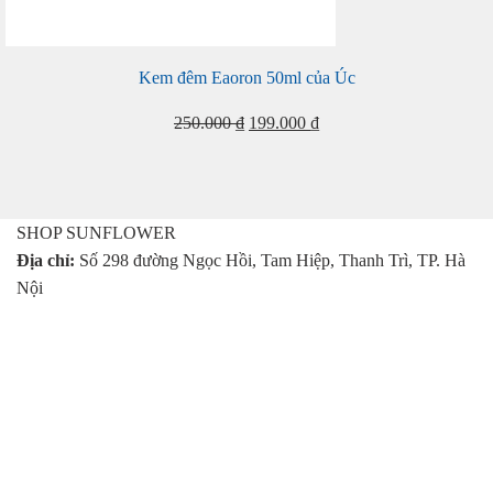
Kem đêm Eaoron 50ml của Úc
Giá
Giá
250.000
₫
199.000
₫
gốc
hiện
là:
tại
250.000 ₫.
là:
199.000 ₫.
SHOP SUNFLOWER
Địa chỉ:
Số 298 đường Ngọc Hồi, Tam Hiệp, Thanh Trì, TP. Hà
Nội