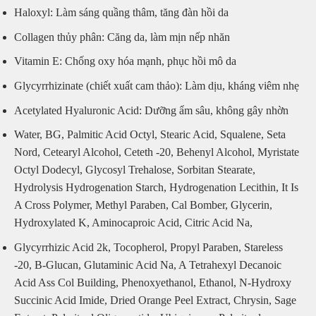
Haloxyl: Làm sáng quầng thâm, tăng đàn hồi da
Collagen thủy phân: Căng da, làm mịn nếp nhăn
Vitamin E: Chống oxy hóa mạnh, phục hồi mô da
Glycyrrhizinate (chiết xuất cam thảo): Làm dịu, kháng viêm nhẹ
Acetylated Hyaluronic Acid: Dưỡng ẩm sâu, không gây nhờn
Water, BG, Palmitic Acid Octyl, Stearic Acid, Squalene, Seta
Nord, Cetearyl Alcohol, Ceteth -20, Behenyl Alcohol, Myristate
Octyl Dodecyl, Glycosyl Trehalose, Sorbitan Stearate,
Hydrolysis Hydrogenation Starch, Hydrogenation Lecithin, It Is
A Cross Polymer, Methyl Paraben, Cal Bomber, Glycerin,
Hydroxylated K, Aminocaproic Acid, Citric Acid Na,
Glycyrrhizic Acid 2k, Tocopherol, Propyl Paraben, Stareless
-20, Β-Glucan, Glutaminic Acid Na, A Tetrahexyl Decanoic
Acid Ass Col Building, Phenoxyethanol, Ethanol, N-Hydroxy
Succinic Acid Imide, Dried Orange Peel Extract, Chrysin, Sage