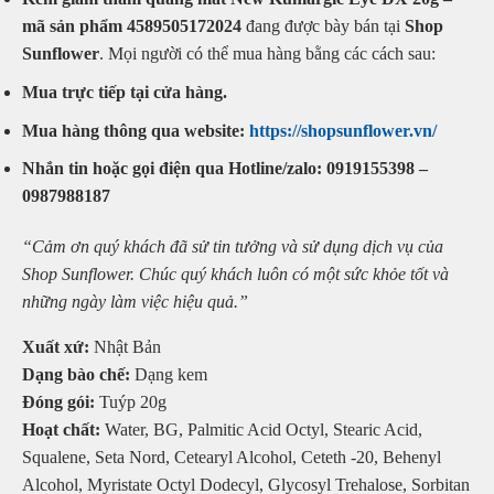
mã sản phẩm 4589505172024
đang được bày bán tại
Shop
Sunflower
. Mọi người có thể mua hàng bằng các cách sau:
Mua trực tiếp tại cửa hàng.
Mua hàng thông qua website:
https://shopsunflower.vn/
Nhắn tin hoặc gọi điện qua Hotline/zalo: 0919155398 –
0987988187
“Cảm ơn quý khách đã sử tin tưởng và sử dụng dịch vụ của
Shop Sunflower. Chúc quý khách luôn có một sức khỏe tốt và
những ngày làm việc hiệu quả.”
Xuất xứ:
Nhật Bản
Dạng bào chế:
Dạng kem
Đóng gói:
Tuýp 20g
Hoạt chất:
Water, BG, Palmitic Acid Octyl, Stearic Acid,
Squalene, Seta Nord, Cetearyl Alcohol, Ceteth -20, Behenyl
Alcohol, Myristate Octyl Dodecyl, Glycosyl Trehalose, Sorbitan