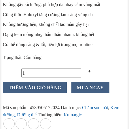
Không gây kích ứng, phù hợp da nhạy cảm vùng mắt
là:
tại
199.000 ₫.
là:
Công thức Haloxyl tăng cường làm sáng vùng da
149.000 ₫.
Không hương liệu, không chất tạo màu gây hại
Dạng kem mỏng nhẹ, thẩm thấu nhanh, không bết
Có thể dùng sáng & tối, tiện lợi trong mọi routine.
Trạng thái: Còn hàng
Kem
THÊM VÀO GIỎ HÀNG
MUA NGAY
mắt
New
Kumargic
Mã sản phẩm:
4589505172024
Danh mục:
Chăm sóc mắt
,
Kem
Eye
dưỡng, Dưỡng thể
Thương hiệu:
Kumargic
Dx
20g