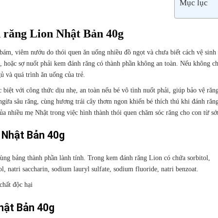
Mục lục
răng Lion Nhật Bản 40g
bám, viêm nướu do thói quen ăn uống nhiều đồ ngọt và chưa biết cách vệ sinh
g, hoặc sợ nuốt phải kem đánh răng có thành phần không an toàn. Nếu không c
 và quá trình ăn uống của trẻ.
 biệt với công thức dịu nhẹ, an toàn nếu bé vô tình nuốt phải, giúp bảo vệ ră
ngừa sâu răng, cùng hương trái cây thơm ngon khiến bé thích thú khi đánh răn
của nhiều mẹ Nhật trong việc hình thành thói quen chăm sóc răng cho con từ s
 Nhật Bản 40g
ng bảng thành phần lành tính. Trong kem đánh răng Lion có chứa sorbitol,
ol, natri saccharin, sodium lauryl sulfate, sodium fluoride, natri benzoat.
chất độc hại
hật Bản 40g