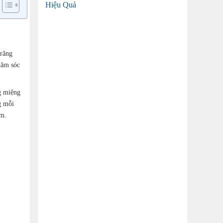
Hiệu Quả
 răng
hăm sóc
ng miệng
g mỗi
ớm.