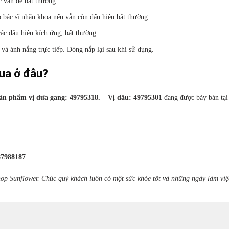
 vấn đề bất thường.
p bác sĩ nhãn khoa nếu vẫn còn dấu hiệu bất thường.
ác dấu hiệu kích ứng, bất thường.
và ánh nắng trực tiếp. Đóng nắp lại sau khi sử dụng.
ua ở đâu?
ản phẩm vị dưa gang: 49795318. – Vị dâu: 49795301
đang được bày bán tạ
87988187
op Sunflower. Chúc quý khách luôn có một sức khỏe tốt và những ngày làm việ