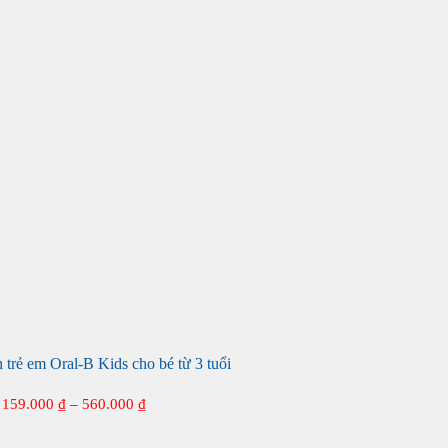
 trẻ em Oral-B Kids cho bé từ 3 tuổi
Khoảng
159.000
₫
–
560.000
₫
giá:
từ
159.000 ₫