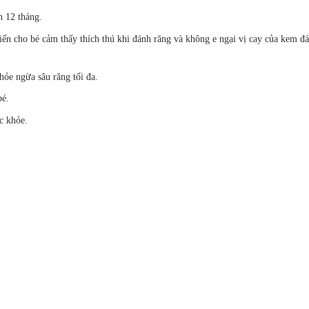
n 12 tháng.
iến cho bé cảm thấy thích thú khi đánh răng và không e ngại vị cay của kem đ
hỏe ngừa sâu răng tối đa.
bé.
c khỏe.