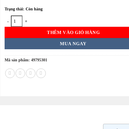
Trạng thái: Còn hàng
Kem đánh răng Lion Nhật Bản 40g số lượng
THÊM VÀO GIỎ HÀNG
MUA NGAY
Mã sản phẩm:
49795301