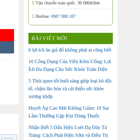
Vận chuyển toàn quốc: 30.000đ/đơn
Hotline:
0987.988.187
BÀI VIẾT MỚI
6 lợi ích ăn giá đỗ không phải ai cũng biết
10 Công Dụng Của Viên Kẽm Uống: Lợi
Ích Đa Dạng Cho Sức Khỏe Toàn Diện
5 Thói quen tốt buổi sáng giúp loại bỏ độc
tố, chậm lão hóa và cải thiện sức khỏe
xương khớp
Huyết Áp Cao Mãi Không Giảm: 10 Sai
Lầm Thường Gặp Khi Dùng Thuốc
Nhận Biết 5 Dấu Hiệu Loét Dạ Dày Tá
Tràng: Cách Phát Hiện Sớm và Điều Trị