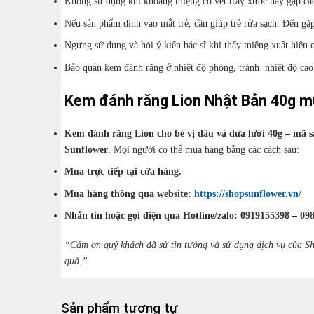
Không sử dụng khi khoang miệng có vết trầy xước hay gặp các
Nếu sản phẩm dính vào mắt trẻ, cần giúp trẻ rửa sạch. Đến gặ
Ngưng sử dụng và hỏi ý kiến bác sĩ khi thấy miệng xuất hiện c
Bảo quản kem đánh răng ở nhiệt độ phòng, tránh nhiệt độ cao 
Kem đánh răng Lion Nhật Bản 40g m
Kem đánh răng Lion cho bé vị dâu và dưa lưới 40g – mã s
Sunflower
. Mọi người có thể mua hàng bằng các cách sau:
Mua trực tiếp tại cửa hàng.
Mua hàng thông qua website:
https://shopsunflower.vn/
Nhắn tin hoặc gọi điện qua Hotline/zalo: 0919155398 – 09
“Cảm ơn quý khách đã sử tin tưởng và sử dụng dịch vụ của Sh
quả.”
Sản phẩm tương tự