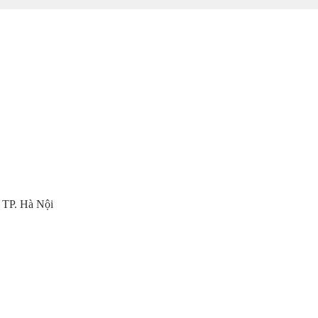
đến
560.000 ₫
, TP. Hà Nội