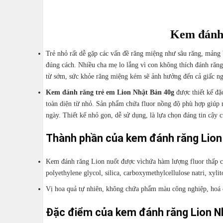
Kem đánh 
Trẻ nhỏ rất dễ gặp các vấn đề răng miệng như sâu răng, mảng 
đúng cách. Nhiều cha mẹ lo lắng vì con không thích đánh răn
từ sớm, sức khỏe răng miệng kém sẽ ảnh hưởng đến cả giấc ngủ
Kem đánh răng trẻ em Lion Nhật Bản 40g
được thiết kế đặc
toàn diện từ nhỏ. Sản phẩm chứa fluor nồng độ phù hợp giúp 
ngày. Thiết kế nhỏ gọn, dễ sử dụng, là lựa chọn đáng tin cậy 
Thành phần của kem đánh răng Lion
Kem đánh răng Lion nuốt được vìchứa hàm lượng fluor thấp cù
polyethylene glycol, silica, carboxymethylcellulose natri, xylit
Vị hoa quả tự nhiên, không chứa phẩm màu công nghiệp, hoá 
Đặc điểm của kem đánh răng Lion N