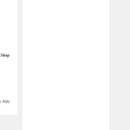
i
Shop
c hiệu