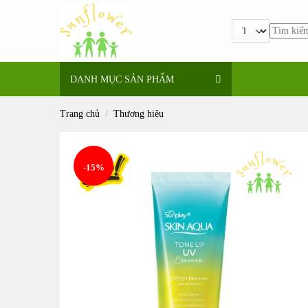
Bỏ
qua
Tìm
nội
kiếm:
dung
DANH MỤC SẢN PHẨM
Trang chủ
/
Thương hiệu
-15%