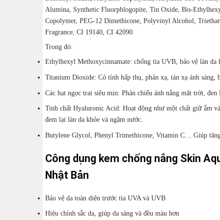
Alumina, Synthetic Fluorphlogopite, Tin Oxide, Bis-Ethylh
Copolymer, PEG-12 Dimethicone, Polyvinyl Alcohol, Trieth
Fragrance, CI 19140, CI 42090.
Trong đó:
Ethylhexyl Methoxycinnamate: chống tia UVB, bảo vệ làn da 
Titanium Dioxide: Có tính hấp thụ, phản xạ, tán xạ ánh sáng,
Các hạt ngọc trai siêu mịn: Phản chiếu ánh nắng mặt trời, đen l
Tinh chất Hyaluronic Acid: Hoạt động như một chất giữ ẩm và 
đem lại làn da khỏe và ngậm nước.
Butylene Glycol, Phenyl Trimethicone, Vitamin C… Giúp tăng
Công dụng kem chống nắng Skin Aq
Nhật Bản
Bảo vệ da toàn diện trước tia UVA và UVB
Hiệu chỉnh sắc da, giúp da sáng và đều màu hơn