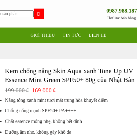
0987.988.187
Hotline bán hàng
GIỚI THIỆU
TIN TỨC
LIÊN HỆ
Kem chống nắng Skin Aqua xanh Tone Up UV
Essence Mint Green SPF50+ 80g của Nhật Bản
Giá
Giá
199.000
₫
169.000
₫
gốc
hiện
Nâng tông xanh mint tươi mát trung hòa khuyết điểm
là:
tại
199.000 ₫.
là:
Chống nắng mạnh SPF50+ PA++++
169.000 ₫.
Chất essence mỏng nhẹ, không bết dính
Dưỡng ẩm nhẹ, không gây khô da