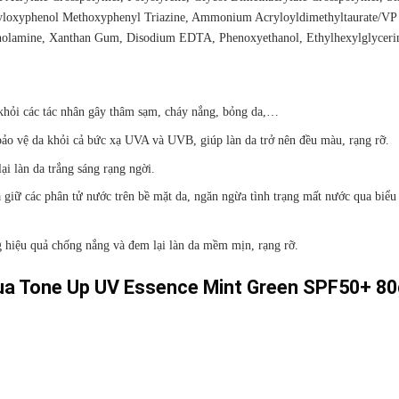
exyloxyphenol Methoxyphenyl Triazine, Ammonium Acryloyldimethyltaurate/VP
anolamine, Xanthan Gum, Disodium EDTA, Phenoxyethanol, Ethylhexylglyceri
khỏi các tác nhân gây thâm sạm, cháy nắng, bỏng da,…
 bảo vệ da khỏi cả bức xạ UVA và UVB, giúp làn da trở nên đều màu, rạng rỡ.
ại làn da trắng sáng rạng ngời.
giữ các phân tử nước trên bề mặt da, ngăn ngừa tình trạng mất nước qua biểu 
 hiệu quả chống nắng và đem lại làn da mềm mịn, rạng rỡ.
ua Tone Up UV Essence Mint Green SPF50+ 80