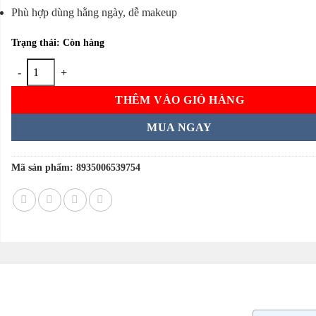
Phù hợp dùng hằng ngày, dễ makeup
Trạng thái: Còn hàng
Kem chống nắng Skin Aqua xanh Tone Up UV Essence Mint Green SPF
THÊM VÀO GIỎ HÀNG
MUA NGAY
Mã sản phẩm:
8935006539754