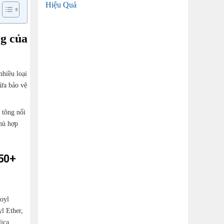
Hiệu Quả
g của
nhiều loại
vừa bảo vệ
 tông nổi
phù hợp
50+
oyl
l Ether,
ica,