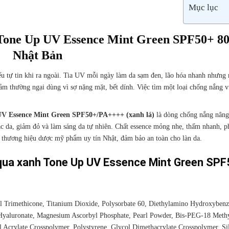
Mục lục
Tone Up UV Essence Mint Green SPF50+ 80
Nhật Bản
u tự tin khi ra ngoài. Tia UV mỗi ngày làm da sạm đen, lão hóa nhanh nhưng 
ảm thường ngại dùng vì sợ nặng mặt, bết dính. Việc tìm một loại chống nắng 
UV Essence Mint Green SPF50+/PA++++ (xanh lá)
là dòng chống nắng nâng
ắc da, giảm đỏ và làm sáng da tự nhiên. Chất essence mỏng nhẹ, thấm nhanh, 
 thương hiệu dược mỹ phẩm uy tín Nhật, đảm bảo an toàn cho làn da.
qua xanh Tone Up UV Essence Mint Green SPF
l Trimethicone, Titanium Dioxide, Polysorbate 60, Diethylamino Hydroxybenz
Hyaluronate, Magnesium Ascorbyl Phosphate, Pearl Powder, Bis-PEG-18 Methy
 Acrylate Crosspolymer, Polystyrene, Glycol Dimethacrylate Crosspolymer, Sil