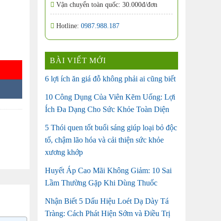
Vận chuyển toàn quốc: 30.000đ/đơn
Hotline:
0987.988.187
50+ 80g của Nhật Bản số lượng
BÀI VIẾT MỚI
6 lợi ích ăn giá đỗ không phải ai cũng biết
10 Công Dụng Của Viên Kẽm Uống: Lợi
Ích Đa Dạng Cho Sức Khỏe Toàn Diện
5 Thói quen tốt buổi sáng giúp loại bỏ độc
tố, chậm lão hóa và cải thiện sức khỏe
xương khớp
Huyết Áp Cao Mãi Không Giảm: 10 Sai
Lầm Thường Gặp Khi Dùng Thuốc
Nhận Biết 5 Dấu Hiệu Loét Dạ Dày Tá
Tràng: Cách Phát Hiện Sớm và Điều Trị