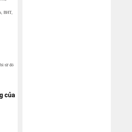
n, BHT,
bì từ đó
g của