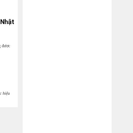
 Nhật
g được
c hiệu