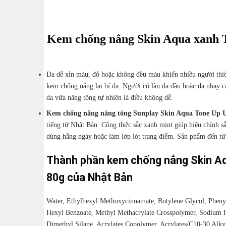
Kem chống nắng Skin Aqua xanh 
Da dễ xỉn màu, đỏ hoặc không đều màu khiến nhiều người thiế
kem chống nắng lại bí da. Người có làn da dầu hoặc da nhạy c
da vừa nâng tông tự nhiên là điều không dễ.
Kem chống nắng nâng tông Sunplay Skin Aqua Tone Up 
tiếng từ Nhật Bản. Công thức sắc xanh mint giúp hiệu chỉnh s
dùng hằng ngày hoặc làm lớp lót trang điểm. Sản phẩm đến từ
Thành phần kem chống nắng Skin A
80g của Nhật Bản
Water, Ethylhexyl Methoxycinnamate, Butylene Glycol, Pheny
Hexyl Benzoate, Methyl Methacrylate Crosspolymer, Sodium 
Dimethyl Silane, Acrylates Copolymer, Acrylates/C10-30 Alkyl