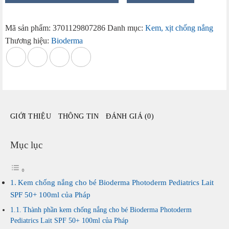
nắng
cho
Mã sản phẩm:
3701129807286
Danh mục:
Kem, xịt chống nắng
bé
Thương hiệu:
Bioderma
Bioderma
Photoderm
Pediatrics
Lait
SPF
50+
GIỚI THIỆU
THÔNG TIN
ĐÁNH GIÁ (0)
100ml
của
Pháp
Mục lục
số
lượng
Kem chống nắng cho bé Bioderma Photoderm Pediatrics Lait
SPF 50+ 100ml của Pháp
Thành phần kem chống nắng cho bé Bioderma Photoderm
Pediatrics Lait SPF 50+ 100ml của Pháp