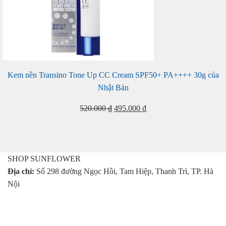
Kem nền Transino Tone Up CC Cream SPF50+ PA++++ 30g của
Nhật Bản
Giá
Giá
520.000
₫
495.000
₫
gốc
hiện
là:
tại
520.000 ₫.
là:
495.000 ₫.
SHOP SUNFLOWER
Địa chỉ:
Số 298 đường Ngọc Hồi, Tam Hiệp, Thanh Trì, TP. Hà
Nội