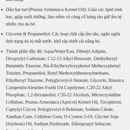
Dầu hạt mơ (Prunus Armeniaca Kernel Oil): Giàu các lipid sinh
học, giúp nuôi dưỡng, làm mềm và củng cố hàng rào giữ ẩm tự
nhiên cho da bé.
Glycerin & Propanediol: Các hoạt chất cấp ẩm sâu, ngăn ngừa
tình trạng da bị mất nước, khô ráp dưới cái nắng hè.
Thành phần đầy đủ: Aqua/Water/Eau, Dibutyl Adipate,
Dicaprylyl Carbonate, C12-15 Alkyl Benzoate, Diethylhexyl
Butamido Triazone, Bis-Ethylhexyloxyphenol Methoxyphenyl
Triazine, Propanediol, Butyl Methoxydibenzoylmethane,
Ethylhexyl Triazone, Polyglyceryl-6 Stearate, Glycerin, Brassica
Campestris/Aleurites Fordii Oil Copolymer, C20-22 Alkyl
Phosphate, 1,2-Hexanediol, C20-22 Alcohols, Microcrystalline
Cellulose, Prunus Armeniaca (Apricot) Kernel Oil, Tocopherol,
Caprylyl Glycol, Polyglyceryl-6 Behenate, Sodium Citrate,
Xanthan Gum, Cellulose Gum, O-Cymen-5-Ol, Glycine Soja
(Soybean) Oil, Sodium Hydroxide, DiIsopropyl Sebacate,