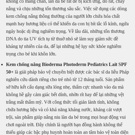
không có màng chắn, làn da bé rất dễ bị kích ứng, đỏ rát, cháy
nắng và chịu những tổn thương sâu sắc. Việc sử dụng các dòng
kem chống nắng thông thường của người lớn chứa hóa chất
mạnh hay hương liệu có thể khiến da con bị bít tắc lỗ kính, ngứa
ngáy hoặc dị ứng nghiêm trọng. Về lâu dài, những tổn thương
DNA do tia UV tích tụ từ thuở nhỏ sẽ làm suy giảm sức đề
kháng tự nhiên của da, để lại những hệ lụy sức khỏe nghiêm
trọng cho bé khi khôn lớn.
Kem chống nắng Bioderma Photoderm Pediatrics Lait SPF
50+
là giải pháp bảo vệ chuyên biệt được các bác sĩ da liễu Pháp
nghiên cứu dành riêng cho trẻ nhỏ từ 12 tháng tuổi. Sản phẩm
sở hữu kết cấu dạng sữa lỏng nhẹ, thấm cực nhanh vào da mà
không hề gây cảm giác bết dính, nhờn rít hay để lại những vệt
trắng mất thẩm mỹ. Với công thức tối giản lành tính, không
chứa hương liệu và có khả năng kháng nước, kháng cát vượt
trội, sản phẩm giúp nâng niu làn da bé trong mọi hoạt động vui
chơi ngoài trời. Đây chính là người bạn đồng hành không thể
thiếu giúp các bậc phụ huynh hoàn toàn an tâm bảo vệ toàn diện