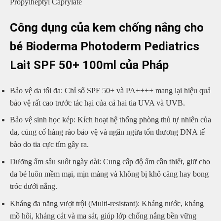
Propylheptyl Caprylate
Công dụng của kem chống nắng cho
bé Bioderma Photoderm Pediatrics
Lait SPF 50+ 100ml của Pháp
Bảo vệ da tối đa: Chỉ số SPF 50+ và PA++++ mang lại hiệu quả
bảo vệ rất cao trước tác hại của cả hai tia UVA và UVB.
Bảo vệ sinh học kép: Kích hoạt hệ thống phòng thủ tự nhiên của
da, củng cố hàng rào bảo vệ và ngăn ngừa tổn thương DNA tế
bào do tia cực tím gây ra.
Dưỡng ẩm sâu suốt ngày dài: Cung cấp độ ẩm cần thiết, giữ cho
da bé luôn mềm mại, mịn màng và không bị khô căng hay bong
tróc dưới nắng.
Kháng đa năng vượt trội (Multi-resistant): Kháng nước, kháng
mồ hôi, kháng cát và ma sát, giúp lớp chống nắng bền vững