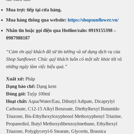
Mua trực tiếp tại cửa hàng.
Mua hàng thông qua website:
https://shopsunflower.vn/
Nhắn tin hoặc gọi điện qua Hotline/zalo: 0919155398 –
0987988187
“Cảm ơn quý khách đã sử tin tưởng và sử dụng dịch vụ của
Shop Sunflower. Chúc quý khách luôn có một sức khỏe tốt và
những ngày làm việc hiệu quả.”
Xuất xứ:
Pháp
Dạng bào chế:
Dạng kem
Đóng gói:
Tuýp 100ml
Hoạt chất:
Aqua/Water/Eau, Dibutyl Adipate, Dicaprylyl
Carbonate, C12-15 Alkyl Benzoate, Diethylhexyl Butamido
Triazone, Bis-Ethylhexyloxyphenol Methoxyphenyl Triazine,
Propanediol, Butyl Methoxydibenzoylmethane, Ethylhexyl
Triazone, Polyglyceryl-6 Stearate, Glycerin, Brassica