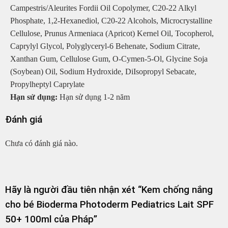
Campestris/Aleurites Fordii Oil Copolymer, C20-22 Alkyl
Phosphate, 1,2-Hexanediol, C20-22 Alcohols, Microcrystalline
Cellulose, Prunus Armeniaca (Apricot) Kernel Oil, Tocopherol,
Caprylyl Glycol, Polyglyceryl-6 Behenate, Sodium Citrate,
Xanthan Gum, Cellulose Gum, O-Cymen-5-Ol, Glycine Soja
(Soybean) Oil, Sodium Hydroxide, DiIsopropyl Sebacate,
Propylheptyl Caprylate
Hạn sử dụng:
Hạn sử dụng 1-2 năm
Đánh giá
Chưa có đánh giá nào.
Hãy là người đầu tiên nhận xét “Kem chống nắng
cho bé Bioderma Photoderm Pediatrics Lait SPF
50+ 100ml của Pháp”