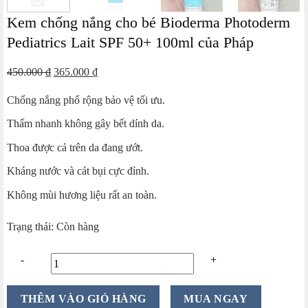
Kem chống nắng cho bé Bioderma Photoderm
Pediatrics Lait SPF 50+ 100ml của Pháp
Giá
Giá
450.000
₫
365.000
₫
gốc
hiện
Chống nắng phổ rộng bảo vệ tối ưu.
là:
tại
450.000 ₫.
là:
Thấm nhanh không gây bết dính da.
365.000 ₫.
Thoa được cả trên da đang ướt.
Kháng nước và cát bụi cực đỉnh.
Không mùi hương liệu rất an toàn.
Trạng thái: Còn hàng
Kem
THÊM VÀO GIỎ HÀNG
MUA NGAY
chống