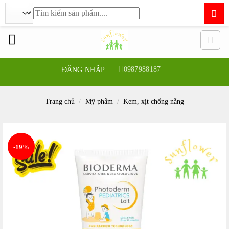
Tìm
kiếm:
Bỏ
qua
nội
dung
0987988187
ĐĂNG NHẬP
Trang chủ
/
Mỹ phẩm
/
Kem, xịt chống nắng
-19%