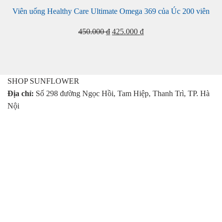
Viên uống Healthy Care Ultimate Omega 369 của Úc 200 viên
Giá
Giá
450.000
₫
425.000
₫
gốc
hiện
là:
tại
450.000 ₫.
là:
425.000 ₫.
SHOP SUNFLOWER
Địa chỉ:
Số 298 đường Ngọc Hồi, Tam Hiệp, Thanh Trì, TP. Hà
Nội