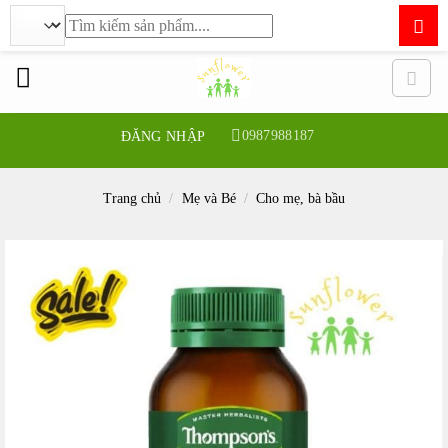
Tìm
kiếm:
Bỏ
qua
nội
dung
0987988187
ĐĂNG NHẬP
Trang chủ
/
Mẹ và Bé
/
Cho mẹ, bà bầu