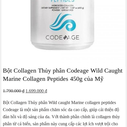
Bột Collagen Thủy phân Codeage Wild Caught
Marine Collagen Peptides 450g của Mỹ
Giá
Giá
1.790.000
₫
1.699.000
₫
gốc
hiện
Bột Collagen Thủy phân Wild caught Marine collagen peptides
là:
tại
Codeage là một sản phẩm chăm sóc da cao cấp, giúp cải thiện độ
1.790.000 ₫.
là:
đàn hồi và độ sáng của da. Với thành phần chính là collagen thủy
1.699.000 ₫.
phân từ cá biển, sản phẩm này cung cấp các lợi ích vượt trội cho