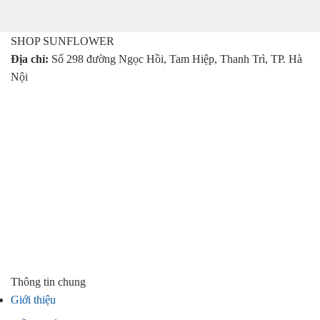
500.000 ₫.
là:
449.000 ₫.
SHOP SUNFLOWER
Địa chỉ:
Số 298 đường Ngọc Hồi, Tam Hiệp, Thanh Trì, TP. Hà
Nội
Thông tin chung
Giới thiệu