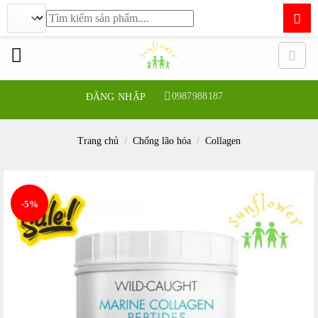
Tìm
kiếm:
Bỏ
qua
nội
dung
0987988187
ĐĂNG NHẬP
Trang chủ
/
Chống lão hóa
/
Collagen
-5%