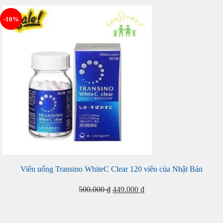
-10%
Viên uống Transino WhiteC Clear 120 viên của Nhật Bản
Giá
Giá
500.000
₫
449.000
₫
gốc
hiện
là:
tại