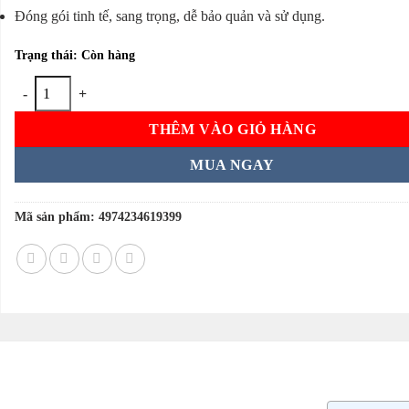
Đóng gói tinh tế, sang trọng, dễ bảo quản và sử dụng.
Trạng thái: Còn hàng
Bao cao su Sagami Original 0.01mm hộp 5 chiếc của Nhật Bản số lượn
THÊM VÀO GIỎ HÀNG
MUA NGAY
Mã sản phẩm:
4974234619399