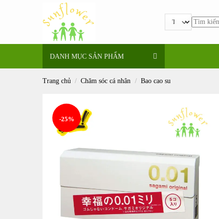
Bỏ
qua
Tìm
nội
kiếm:
dung
DANH MỤC SẢN PHẨM
Trang chủ
/
Chăm sóc cá nhân
/
Bao cao su
-25%