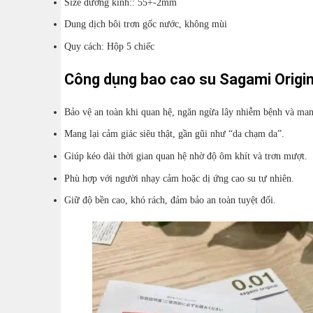
Size đường kính:: 55+-2mm
Dung dịch bôi trơn gốc nước, không mùi
Quy cách: Hộp 5 chiếc
Công dụng bao cao su Sagami Origi
Bảo vệ an toàn khi quan hệ, ngăn ngừa lây nhiễm bệnh và man
Mang lại cảm giác siêu thật, gần gũi như “da chạm da”.
Giúp kéo dài thời gian quan hệ nhờ độ ôm khít và trơn mượt.
Phù hợp với người nhạy cảm hoặc dị ứng cao su tự nhiên.
Giữ độ bền cao, khó rách, đảm bảo an toàn tuyệt đối.