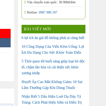
Vận chuyển toàn quốc: 30.000đ/đơn
Hotline:
0987.988.187
g
BÀI VIẾT MỚI
6 lợi ích ăn giá đỗ không phải ai cũng biết
10 Công Dụng Của Viên Kẽm Uống: Lợi
Ích Đa Dạng Cho Sức Khỏe Toàn Diện
5 Thói quen tốt buổi sáng giúp loại bỏ độc
tố, chậm lão hóa và cải thiện sức khỏe
xương khớp
Huyết Áp Cao Mãi Không Giảm: 10 Sai
Lầm Thường Gặp Khi Dùng Thuốc
Nhận Biết 5 Dấu Hiệu Loét Dạ Dày Tá
Tràng: Cách Phát Hiện Sớm và Điều Trị