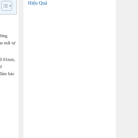
Hiệu Quả
hường
ạn mất tự
ỉ 0.01mm,
ừ
 đảm bảo