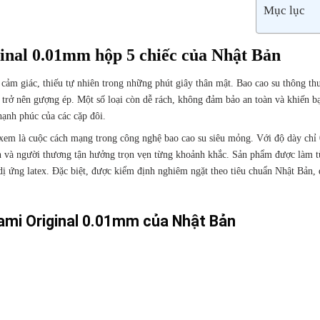
Mục lục
inal 0.01mm hộp 5 chiếc của Nhật Bản
 cảm giác, thiếu tự nhiên trong những phút giây thân mật. Bao cao su thông t
 trở nên gượng ép. Một số loại còn dễ rách, không đảm bảo an toàn và khiến b
ạnh phúc của các cặp đôi.
xem là cuộc cách mạng trong công nghệ bao cao su siêu mỏng. Với độ dày ch
n và người thương tận hưởng trọn vẹn từng khoảnh khắc. Sản phẩm được làm t
 dị ứng latex. Đặc biệt, được kiểm định nghiêm ngặt theo tiêu chuẩn Nhật Bản,
mi Original 0.01mm của Nhật Bản