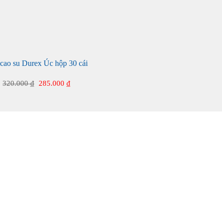
cao su Durex Úc hộp 30 cái
Giá
Giá
320.000
₫
285.000
₫
gốc
hiện
là:
tại
320.000 ₫.
là:
285.000 ₫.