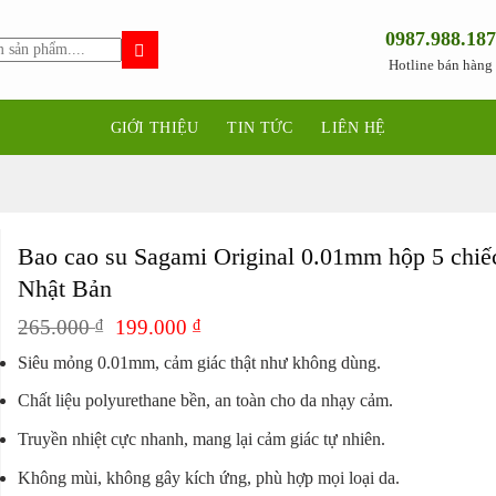
0987.988.187
Hotline bán hàng
GIỚI THIỆU
TIN TỨC
LIÊN HỆ
Bao cao su Sagami Original 0.01mm hộp 5 chiế
Nhật Bản
Giá
Giá
265.000
₫
199.000
₫
gốc
hiện
Siêu mỏng 0.01mm, cảm giác thật như không dùng.
là:
tại
265.000 ₫.
là:
Chất liệu polyurethane bền, an toàn cho da nhạy cảm.
199.000 ₫.
Truyền nhiệt cực nhanh, mang lại cảm giác tự nhiên.
Không mùi, không gây kích ứng, phù hợp mọi loại da.