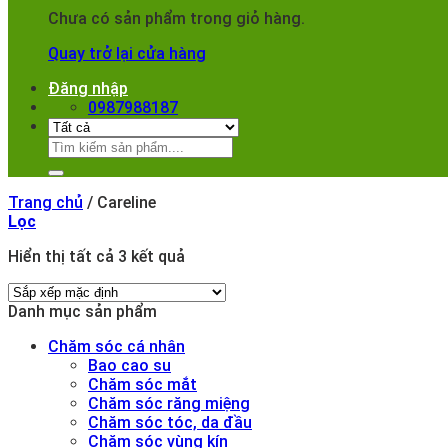
Chưa có sản phẩm trong giỏ hàng.
Quay trở lại cửa hàng
Đăng nhập
0987988187
Tìm
kiếm:
Trang chủ
/
Careline
Lọc
Hiển thị tất cả 3 kết quả
Danh mục sản phẩm
Chăm sóc cá nhân
Bao cao su
Chăm sóc mắt
Chăm sóc răng miệng
Chăm sóc tóc, da đầu
Chăm sóc vùng kín