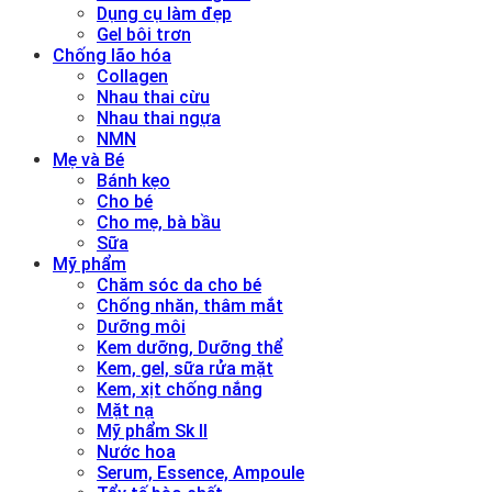
Dụng cụ làm đẹp
Gel bôi trơn
Chống lão hóa
Collagen
Nhau thai cừu
Nhau thai ngựa
NMN
Mẹ và Bé
Bánh kẹo
Cho bé
Cho mẹ, bà bầu
Sữa
Mỹ phẩm
Chăm sóc da cho bé
Chống nhăn, thâm mắt
Dưỡng môi
Kem dưỡng, Dưỡng thể
Kem, gel, sữa rửa mặt
Kem, xịt chống nắng
Mặt nạ
Mỹ phẩm Sk II
Nước hoa
Serum, Essence, Ampoule