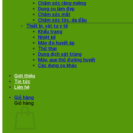
Chăm sóc răng miệng
Dụng cụ làm đẹp
Chăm sóc mắt
Chăm sóc tóc, da đầu
Thiết bị, vật tư y tế
Khẩu trang
Nhiệt kế
Máy đo huyết áp
Thử thai
Dung dịch sát trùng
Máy, que thử đường huyết
Các dụng cụ khác
Giới thiệu
Tin tức
Liên hệ
Giỏ hàng
Giỏ hàng