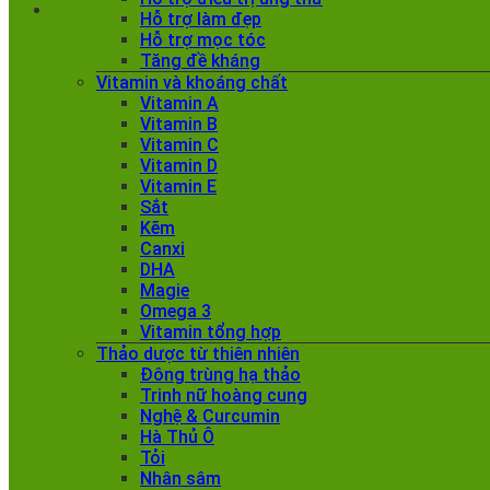
Hỗ trợ làm đẹp
Hỗ trợ mọc tóc
Tăng đề kháng
Vitamin và khoáng chất
Vitamin A
Vitamin B
Vitamin C
Vitamin D
Vitamin E
Sắt
Kẽm
Canxi
DHA
Magie
Omega 3
Vitamin tổng hợp
Thảo dược từ thiên nhiên
Đông trùng hạ thảo
Trinh nữ hoàng cung
Nghệ & Curcumin
Hà Thủ Ô
Tỏi
Nhân sâm