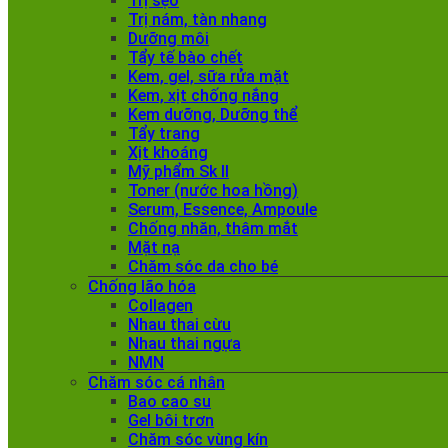
Trị sẹo
Trị nám, tàn nhang
Dưỡng môi
Tẩy tế bào chết
Kem, gel, sữa rửa mặt
Kem, xịt chống nắng
Kem dưỡng, Dưỡng thể
Tẩy trang
Xịt khoáng
Mỹ phẩm Sk II
Toner (nước hoa hồng)
Serum, Essence, Ampoule
Chống nhăn, thâm mắt
Mặt nạ
Chăm sóc da cho bé
Chống lão hóa
Collagen
Nhau thai cừu
Nhau thai ngựa
NMN
Chăm sóc cá nhân
Bao cao su
Gel bôi trơn
Chăm sóc vùng kín