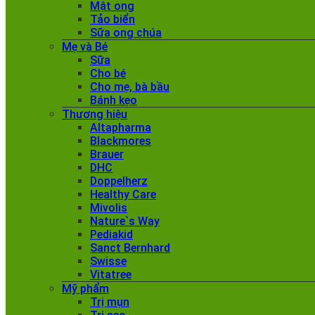
Mật ong
Tảo biển
Sữa ong chúa
Mẹ và Bé
Sữa
Cho bé
Cho mẹ, bà bầu
Bánh kẹo
Thương hiệu
Altapharma
Blackmores
Brauer
DHC
Doppelherz
Healthy Care
Mivolis
Nature`s Way
Pediakid
Sanct Bernhard
Swisse
Vitatree
Mỹ phẩm
Trị mụn