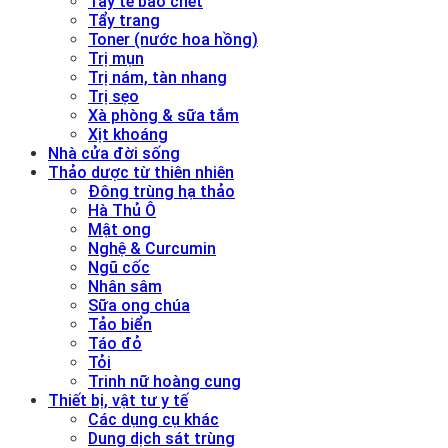
Tẩy tế bào chết
Tẩy trang
Toner (nước hoa hồng)
Trị mụn
Trị nám, tàn nhang
Trị sẹo
Xà phòng & sữa tắm
Xịt khoáng
Nhà cửa đời sống
Thảo dược từ thiên nhiên
Đông trùng hạ thảo
Hà Thủ Ô
Mật ong
Nghệ & Curcumin
Ngũ cốc
Nhân sâm
Sữa ong chúa
Tảo biển
Táo đỏ
Tỏi
Trinh nữ hoàng cung
Thiết bị, vật tư y tế
Các dụng cụ khác
Dung dịch sát trùng